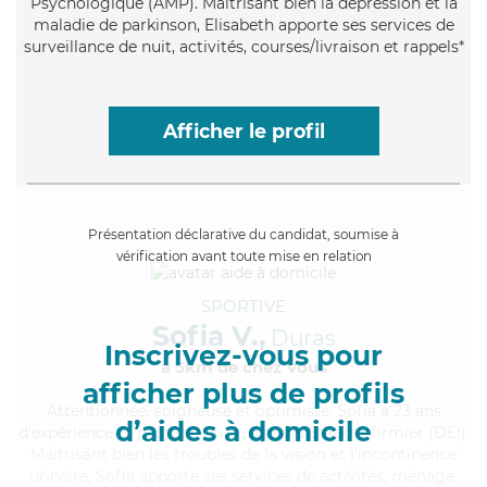
Psychologique (AMP). Maitrisant bien la dépression et la
maladie de parkinson, Elisabeth apporte ses services de
surveillance de nuit, activités, courses/livraison et rappels*
Afficher le profil
Présentation déclarative du candidat, soumise à
vérification avant toute mise en relation
SPORTIVE
Sofia V.,
Duras
Inscrivez-vous pour
à 5km de chez Vous
afficher plus de profils
Attentionnée
, soigneuse et optimiste, Sofia a 23 ans
d’aides à domicile
d'expérience et possède un diplôme d'Etat d'infirmier (DEI).
Maitrisant bien les troubles de la vision et l'incontinence
urinaire, Sofia apporte ses services de activités, ménage,