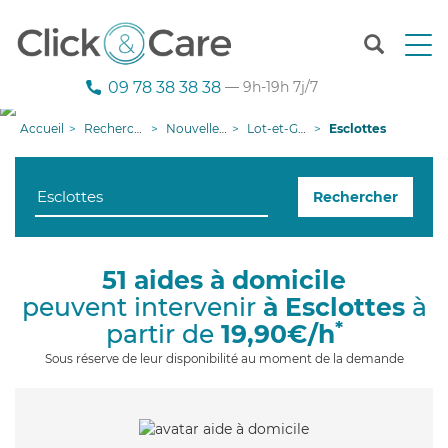
T
o
g
09 78 38 38 38
— 9h-19h 7j/7
g
l
Accueil
Recherche aide à domicile
Nouvelle-Aquitaine
Lot-et-Garonne
Esclottes
e
n
a
Rechercher
v
i
g
a
51 aides à domicile
t
peuvent intervenir
à Esclottes
à
i
o
*
partir de
19,90€/h
n
Sous réserve de leur disponibilité au moment de la demande