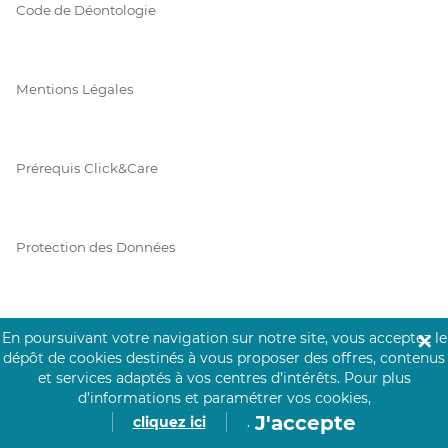
Code de Déontologie
Mentions Légales
Prérequis Click&Care
Protection des Données
Vie Privée
En poursuivant votre navigation sur notre site, vous acceptez le
✕
dépôt de cookies destinés à vous proposer des offres, contenus
et services adaptés à vos centres d’intérêts.
Pour plus
d’informations et paramétrer vos cookies,
PAIEMENT SÉCURISÉ
J'accepte
cliquez ici
.