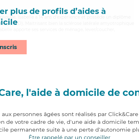
r plus de profils d’aides à
mpliquée, Isabelle a 14 ans d'expérience et possède un diplôme
cile
e (ADVD). Maitrisant bien la sclérose latérale amyotrophique
 Isabelle apporte ses services de ménage, lever/coucher,
nscris
Care, l'aide à domicile de co
s aux personnes âgées sont réalisés par Click&Car
 de votre cadre de vie, d'une aide à domicile tem
cile permanente suite à une perte d'autonomie pl
Être rappelé par un conseiller