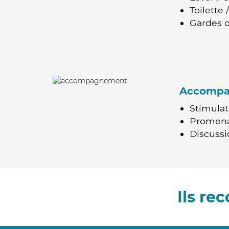
Toilette
Gardes d
Accomp
Stimulat
Promen
Discussio
Ils r