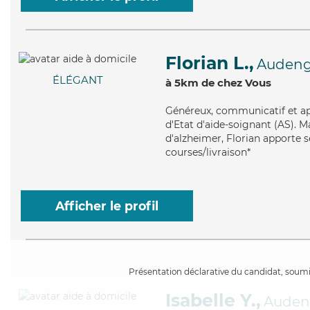
Florian L.,
Auden
ÉLÉGANT
à 5km de chez Vous
Généreux
, communicatif et ap
d'Etat d'aide-soignant (AS). M
d'alzheimer, Florian apporte se
courses/livraison*
Afficher le profil
Présentation déclarative du candidat, soumis
Isabelle Y.,
Auden