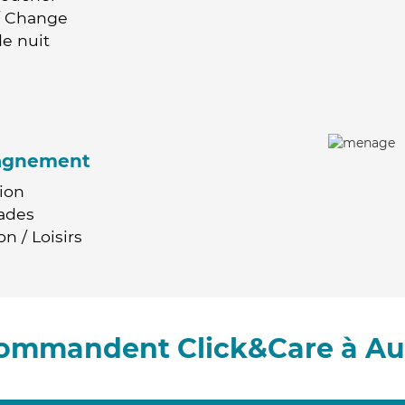
 / Change
e nuit
agnement
ion
ades
n / Loisirs
ecommandent Click&Care à A