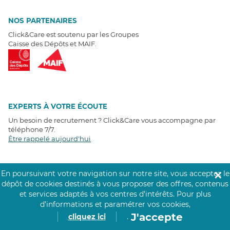
NOS PARTENAIRES
Click&Care est soutenu par les Groupes
Caisse des Dépôts et MAIF.
EXPERTS À VOTRE ÉCOUTE
Un besoin de recrutement ? Click&Care vous accompagne par
téléphone 7/7
.
Être rappelé aujourd'hui
T
É
MOIGNAGES CLIENTS
En poursuivant votre navigation sur notre site, vous acceptez le
✕
dépôt de cookies destinés à vous proposer des offres, contenus
4,6
/5
et services adaptés à vos centres d’intérêts.
Pour plus
Avis clients
récoltés sur
d’informations et paramétrer vos cookies,
Google
J'accepte
cliquez ici
.