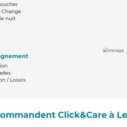
Coucher
 / Change
e nuit
agnement
ion
ades
n / Loisirs
ecommandent Click&Care à Le