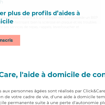
ch
r plus de profils d’aides à
et généreuse, Ophélie a 6 ans d'expérience et possède un BEP
cile
s (CSS). Maitrisant bien la sclérose en plaque et les troubles
 ses services de repas, rappels, lever/coucher et
nscris
Care, l'aide à domicile de co
s aux personnes âgées sont réalisés par Click&Care
 de votre cadre de vie, d'une aide à domicile tem
cile permanente suite à une perte d'autonomie pl