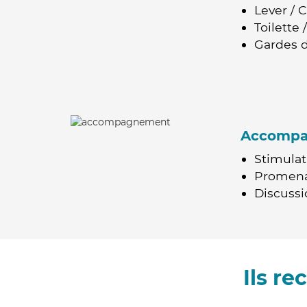
Lever / 
Toilette
Gardes d
Accomp
Stimulat
Promen
Discussio
Ils r