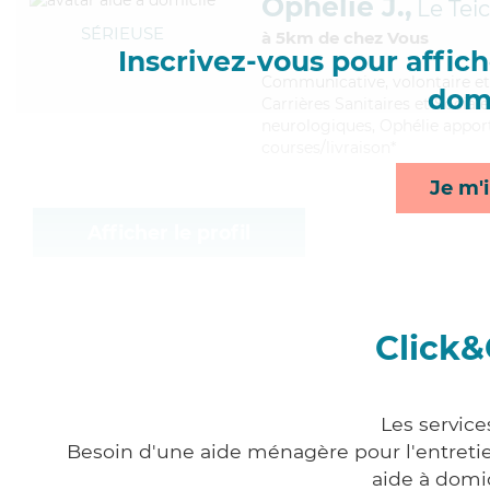
Ophélie J.,
Le Tei
SÉRIEUSE
à 5km de chez Vous
Inscrivez-vous pour affiche
Communicative
, volontaire 
domi
Carrières Sanitaires et Sociale
neurologiques, Ophélie apporte
courses/livraison*
Je m'i
Afficher le profil
Click&
Les service
Besoin d'une aide ménagère pour l'entretien
aide à domi