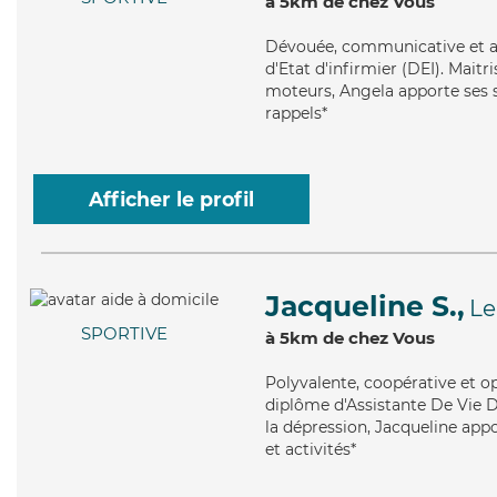
à 5km de chez Vous
Dévouée
, communicative et a
d'Etat d'infirmier (DEI). Maitr
moteurs, Angela apporte ses se
rappels*
Afficher le profil
Jacqueline S.,
Le
SPORTIVE
à 5km de chez Vous
Polyvalente
, coopérative et o
diplôme d'Assistante De Vie 
la dépression, Jacqueline appo
et activités*