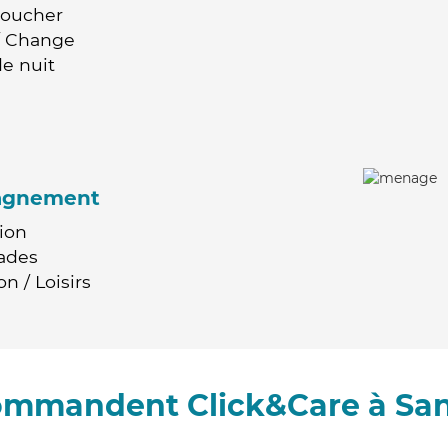
Coucher
 / Change
e nuit
agnement
ion
ades
n / Loisirs
commandent Click&Care à Sa