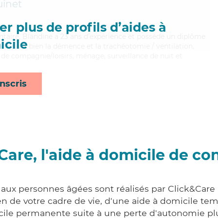
inet
r plus de profils d’aides à
ontaire, Blandine a 23 ans d'expérience et possède un diplôme
cile
aitrisant bien la démence et la trachéotomie / ventilation,
 de compagnie/loisirs, ménage, surveillance de nuit et
nscris
Care, l'aide à domicile de co
 aux personnes âgées sont réalisés par Click&Care
 de votre cadre de vie, d'une aide à domicile tem
cile permanente suite à une perte d'autonomie pl