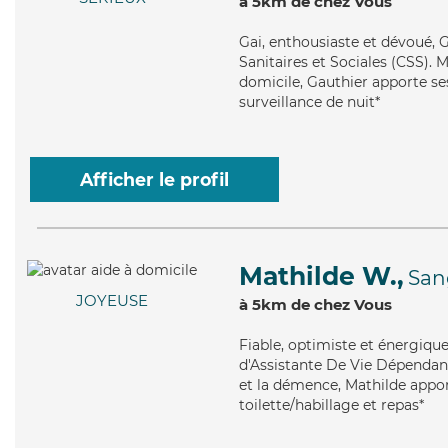
à 5km de chez Vous
Gai
, enthousiaste et dévoué, 
Sanitaires et Sociales (CSS). 
domicile, Gauthier apporte ses
surveillance de nuit*
Afficher le profil
Mathilde W.,
San
JOYEUSE
à 5km de chez Vous
Fiable
, optimiste et énergiqu
d'Assistante De Vie Dépendanc
et la démence, Mathilde appor
toilette/habillage et repas*