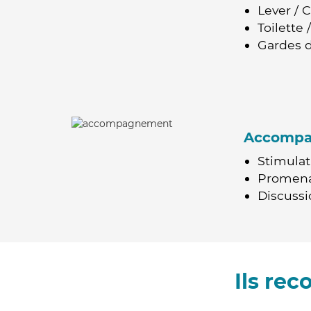
Lever / 
Toilette
Gardes d
Accomp
Stimulat
Promen
Discussio
Ils re