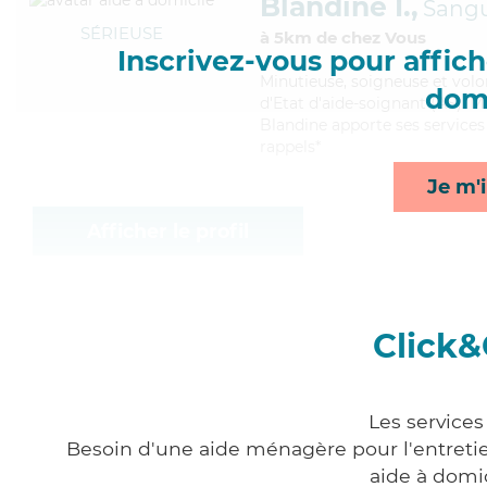
Blandine I.,
Sangu
SÉRIEUSE
à 5km de chez Vous
Inscrivez-vous pour affiche
Minutieuse
, soigneuse et vol
domi
d'Etat d'aide-soignant (AS). M
Blandine apporte ses services
rappels*
Je m'i
Afficher le profil
Click&
Les services
Besoin d'une aide ménagère pour l'entretien
aide à domi