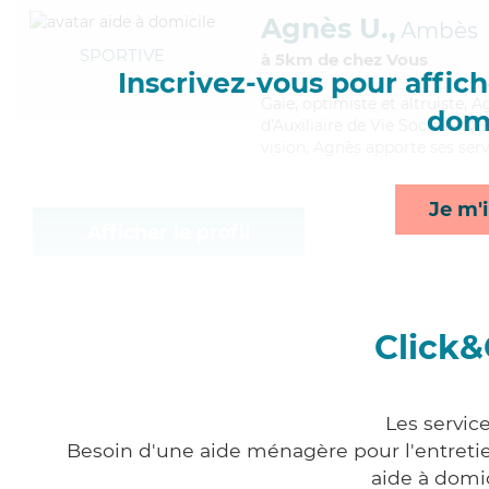
Agnès U.,
Ambès
SPORTIVE
à 5km de chez Vous
Inscrivez-vous pour affiche
Gaie
, optimiste et altruiste,
domi
d'Auxiliaire de Vie Sociale (DE
vision, Agnès apporte ses serv
Je m'i
Afficher le profil
Click&
Les servic
Besoin d'une aide ménagère pour l'entretien
aide à domi