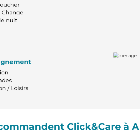
Coucher
 / Change
e nuit
agnement
ion
ades
n / Loisirs
recommandent Click&Care à 