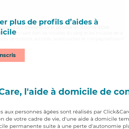
r plus de profils d’aides à
 Agnès a 8 ans d'expérience et possède un diplôme d'État
cile
AVS). Maitrisant bien les troubles du sang et les troubles de la
ices de mobilité, activités, lever/coucher et compagnie/loisirs*
nscris
Care, l'aide à domicile de co
es aux personnes âgées sont réalisés par Click&Ca
 de votre cadre de vie, d'une aide à domicile tem
cile permanente suite à une perte d'autonomie pl