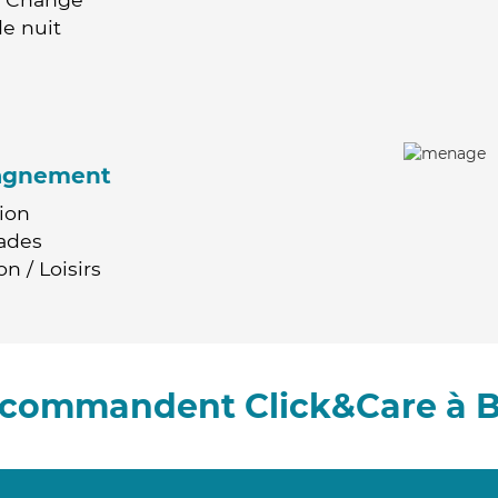
e nuit
agnement
ion
ades
n / Loisirs
recommandent Click&Care à 