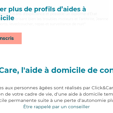
r plus de profils d’aides à
 Jeanne a 8 ans d'expérience et possède un diplôme d'État
cile
AVS). Maitrisant bien les troubles moteurs et l'arthrite, Jeanne
orts, lever/coucher, repas et surveillance de nuit*
nscris
Care, l'aide à domicile de co
es aux personnes âgées sont réalisés par Click&Ca
 de votre cadre de vie, d'une aide à domicile tem
cile permanente suite à une perte d'autonomie pl
Être rappelé par un conseiller