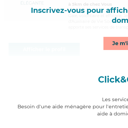
ÉLÉGANTE
à 5km de chez Vous
Inscrivez-vous pour affiche
Gaie
, volontaire et efficace,
domi
d'Auxiliaire de Vie Sociale (DE
apporte ses services de transp
Je m'i
Afficher le profil
Click&
Les servic
Besoin d'une aide ménagère pour l'entretien
aide à domi