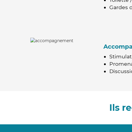
Gardes d
Accomp
Stimulat
Promen
Discussio
Ils 