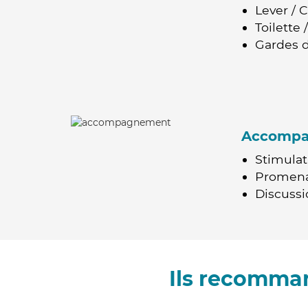
Lever / 
Toilette
Gardes d
Accomp
Stimulat
Promen
Discussio
Ils recomman