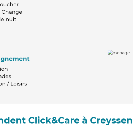
Coucher
 / Change
e nuit
agnement
ion
ades
n / Loisirs
dent Click&Care à Creyssen