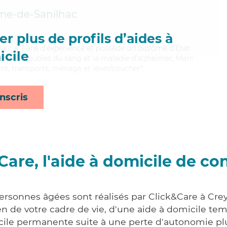
me-de-Sanilhac
r plus de profils d’aides à
 Marc a 7 ans d'expérience et possède un diplôme d'Etat
cile
bien les troubles du sang et la maladie d'alzheimer, Marc
ité, transports, ménage et lever/coucher*
nscris
Care, l'aide à domicile de co
ersonnes âgées sont réalisés par Click&Care à Cre
 de votre cadre de vie, d'une aide à domicile tem
cile permanente suite à une perte d'autonomie pl