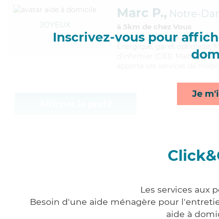
Marc P.,
Notre-Da
JOYEUX
à 5km de chez Vous
Inscrivez-vous pour affiche
Énergique
, gai et optimiste,
domi
d'infirmier (DEI). Maitrisant 
apporte ses services de mobil
Je m'i
Afficher le profil
Click&
Les services aux p
Besoin d'une aide ménagère pour l'entretien
aide à domi