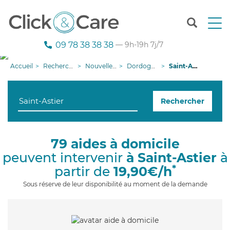
T
o
g
09 78 38 38 38
— 9h-19h 7j/7
g
l
Accueil
Recherche aide à domicile
Nouvelle-Aquitaine
Dordogne
Saint-Astier
e
n
a
Rechercher
v
i
g
a
79 aides à domicile
t
peuvent intervenir
à Saint-Astier
à
i
o
*
partir de
19,90€/h
n
Sous réserve de leur disponibilité au moment de la demande