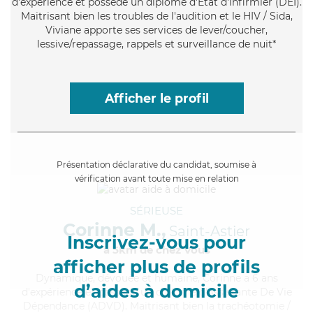
d'expérience et possède un diplôme d'Etat d'infirmier (DEI).
Maitrisant bien les troubles de l'audition et le HIV / Sida,
Viviane apporte ses services de lever/coucher,
lessive/repassage, rappels et surveillance de nuit*
Afficher le profil
Présentation déclarative du candidat, soumise à
vérification avant toute mise en relation
SÉRIEUSE
Corinne M.,
Saint-Astier
Inscrivez-vous pour
à 5km de chez Vous
afficher plus de profils
Dynamique
, dévouée et humaine, Corinne a 6 ans
d’aides à domicile
d'expérience et possède un diplôme d'Assistante De Vie
Dépendance (ADVD). Maitrisant bien la trachéotomie /