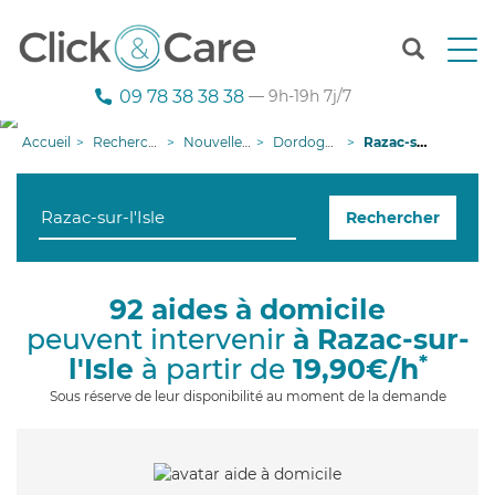
T
o
g
09 78 38 38 38
— 9h-19h 7j/7
g
l
Accueil
Recherche aide à domicile
Nouvelle-Aquitaine
Dordogne
Razac-sur-l'Isle
e
n
a
Rechercher
v
i
g
a
92 aides à domicile
t
peuvent intervenir
à Razac-sur-
i
o
*
l'Isle
à partir de
19,90€/h
n
Sous réserve de leur disponibilité au moment de la demande