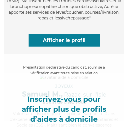
(AMP). Maitrisant bien les troubles cardiovasculaires et la
bronchopneumopathie chronique obstructive, Aurélie
apporte ses services de lever/coucher, courses/livraison,
repas et lessive/repassage*
Afficher le profil
Présentation déclarative du candidat, soumise à
vérification avant toute mise en relation
JOYEUX
Samuel M.,
Razac-sur-l'Isle
Inscrivez-vous pour
à 5km de chez Vous
afficher plus de profils
Volontaire
, dynamique et appliqué, Samuel a 10 ans
d’aides à domicile
d'expérience et possède un BEP Carrières Sanitaires et
Sociales (CSS). Maitrisant bien la convalescence