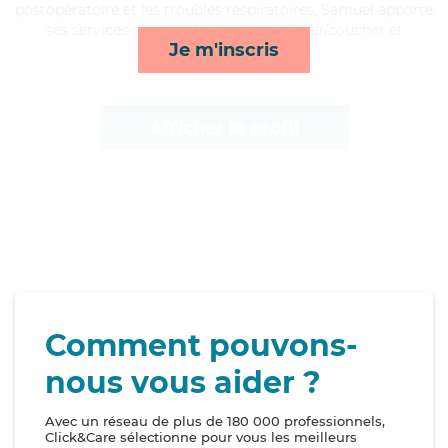
postopératoire et les troubles respiratoires, Samuel apporte
ses services de rappels, transports, lever/coucher et
Je m'inscris
surveillance de nuit*
Afficher le profil
Comment pouvons-
nous vous aider ?
Avec un réseau de plus de 180 000 professionnels,
Click&Care sélectionne pour vous les meilleurs