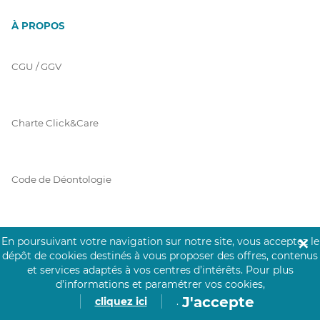
À PROPOS
CGU / GGV
Charte Click&Care
Code de Déontologie
Mentions Légales
En poursuivant votre navigation sur notre site, vous acceptez le
✕
dépôt de cookies destinés à vous proposer des offres, contenus
et services adaptés à vos centres d’intérêts.
Pour plus
d’informations et paramétrer vos cookies,
Prérequis Click&Care
J'accepte
cliquez ici
.