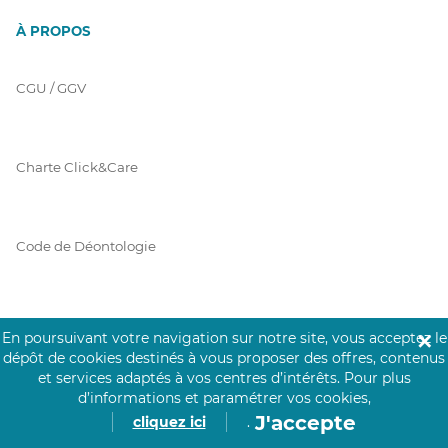
À PROPOS
CGU / GGV
Charte Click&Care
Code de Déontologie
Mentions Légales
En poursuivant votre navigation sur notre site, vous acceptez le
✕
dépôt de cookies destinés à vous proposer des offres, contenus
et services adaptés à vos centres d’intérêts.
Pour plus
d’informations et paramétrer vos cookies,
Prérequis Click&Care
J'accepte
cliquez ici
.