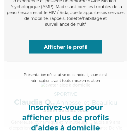
d'expérience et possède un diplôme d'Aide Médico-
Psychologique (AMP). Maitrisant bien les troubles de la
peau / escarres et le HIV / Sida, Joelle apporte ses services
de mobilité, rappels, toilette/habillage et
surveillance de nuit*
Afficher le profil
Présentation déclarative du candidat, soumise à
vérification avant toute mise en relation
SPORTIVE
Claudia Q.,
Annesse-et-Beaulieu
Inscrivez-vous pour
à 5km de chez Vous
afficher plus de profils
Généreuse
, dynamique et minutieuse, Claudia a 9 ans
d’aides à domicile
d'expérience et possède un diplôme d'Assistante De Vie