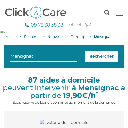
T
o
g
09 78 38 38 38
— 9h-19h 7j/7
g
l
Accueil
Recherche aide à domicile
Nouvelle-Aquitaine
Dordogne
Mensignac
e
n
a
Rechercher
v
i
g
a
87 aides à domicile
t
peuvent intervenir
à Mensignac
à
i
o
*
partir de
19,90€/h
n
Sous réserve de leur disponibilité au moment de la demande