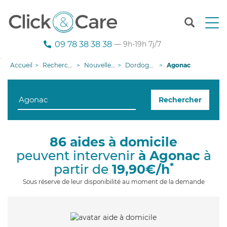
T
o
g
09 78 38 38 38
— 9h-19h 7j/7
g
l
Accueil
Recherche aide à domicile
Nouvelle-Aquitaine
Dordogne
Agonac
e
n
a
Rechercher
v
i
g
a
86 aides à domicile
t
peuvent intervenir
à Agonac
à
i
o
*
partir de
19,90€/h
n
Sous réserve de leur disponibilité au moment de la demande