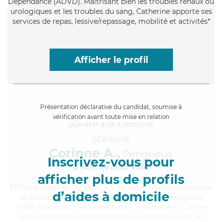
Dépendance (ADVD). Maitrisant bien les troubles rénaux ou
urologiques et les troubles du sang, Catherine apporte ses
services de repas, lessive/repassage, mobilité et activités*
Afficher le profil
Présentation déclarative du candidat, soumise à
vérification avant toute mise en relation
SÉRIEUSE
Corinne A.,
Périgueux
Inscrivez-vous pour
à 5km de chez Vous
afficher plus de profils
Efficace
, fiable et généreuse, Corinne a 10 ans d'expérience
d’aides à domicile
et possède un diplôme d'Aide Médico-Psychologique
(AMP). Maitrisant bien la démence et le diabète, Corinne
apporte ses services de activités, transports, repas et