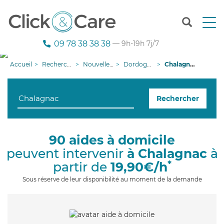
T
o
g
09 78 38 38 38
— 9h-19h 7j/7
g
l
Accueil
Recherche aide à domicile
Nouvelle-Aquitaine
Dordogne
Chalagnac
e
n
a
Rechercher
v
i
g
a
90 aides à domicile
t
peuvent intervenir
à Chalagnac
à
i
o
*
partir de
19,90€/h
n
Sous réserve de leur disponibilité au moment de la demande