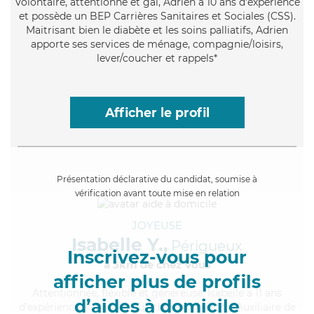
Volontaire
, attentionné et gai, Adrien a 10 ans d'expérience
et possède un BEP Carrières Sanitaires et Sociales (CSS).
Maitrisant bien le diabète et les soins palliatifs, Adrien
apporte ses services de ménage, compagnie/loisirs,
lever/coucher et rappels*
Afficher le profil
Présentation déclarative du candidat, soumise à
vérification avant toute mise en relation
JOYEUSE
Isabelle Y.,
Périgueux
Inscrivez-vous pour
à 5km de chez Vous
afficher plus de profils
Attentionnée
, flexible et généreuse, Isabelle a 11 ans
d’aides à domicile
d'expérience et possède un diplôme d'État d'Auxiliaire de