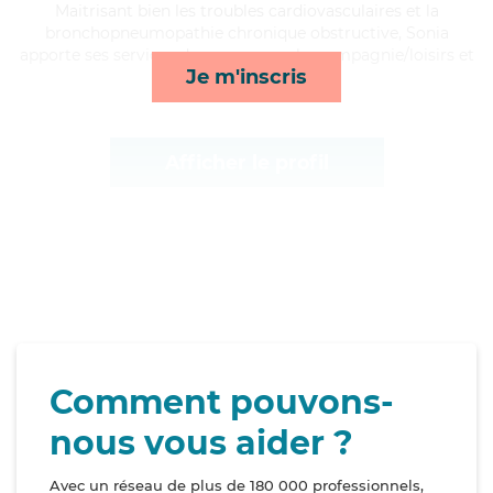
Maitrisant bien les troubles cardiovasculaires et la
bronchopneumopathie chronique obstructive, Sonia
apporte ses services de repas, rappels, compagnie/loisirs et
Je m'inscris
lever/coucher*
Afficher le profil
Comment pouvons-
nous vous aider ?
Avec un réseau de plus de 180 000 professionnels,