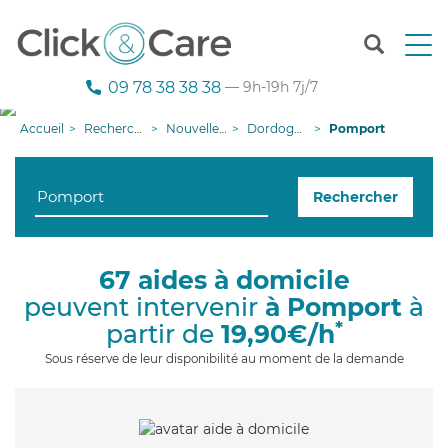
T
o
g
09 78 38 38 38
— 9h-19h 7j/7
g
l
Accueil
Recherche aide à domicile
Nouvelle-Aquitaine
Dordogne
Pomport
e
n
a
Rechercher
v
i
g
a
67 aides à domicile
t
peuvent intervenir
à Pomport
à
i
o
*
partir de
19,90€/h
n
Sous réserve de leur disponibilité au moment de la demande