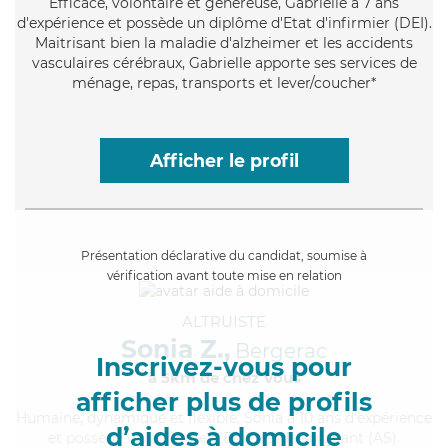
Efficace
, volontaire et généreuse, Gabrielle a 7 ans
d'expérience et possède un diplôme d'Etat d'infirmier (DEI).
Maitrisant bien la maladie d'alzheimer et les accidents
vasculaires cérébraux, Gabrielle apporte ses services de
ménage, repas, transports et lever/coucher*
Afficher le profil
Présentation déclarative du candidat, soumise à
vérification avant toute mise en relation
ALTRUISTE
Sonia Z.,
Bergerac
Inscrivez-vous pour
à 5km de chez Vous
afficher plus de profils
Humaine
, dynamique et flexible, Sonia a 10 ans d'expérience
d’aides à domicile
et possède un diplôme d'Etat d'aide-soignant (AS).