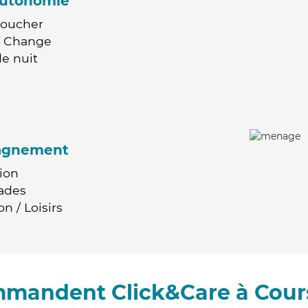
'autonomie
Coucher
 / Change
e nuit
agnement
ion
ades
n / Loisirs
mmandent Click&Care à Cour