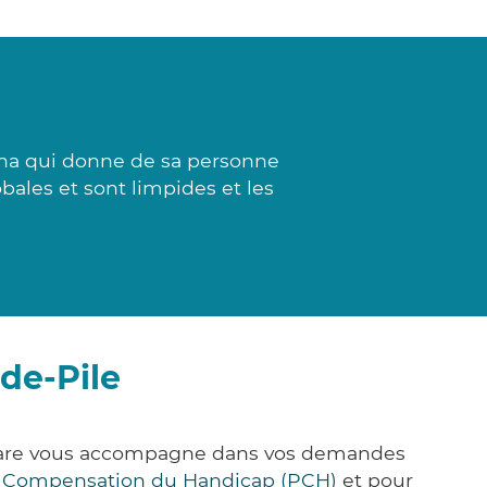
Lina qui donne de sa personne
bales et sont limpides et les
de-Pile
k&Care vous accompagne dans vos demandes
e Compensation du Handicap (PCH)
et pour