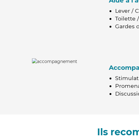
Aide à l
Lever / 
Toilette
Gardes d
Accomp
Stimulat
Promen
Discussio
Ils reco