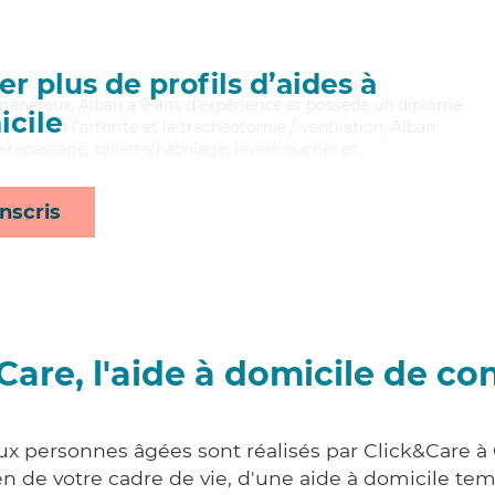
r plus de profils d’aides à
 généreux, Alban a 9 ans d'expérience et possède un diplôme
cile
isant bien l'arthrite et la trachéotomie / ventilation, Alban
e/repassage, toilette/habillage, lever/coucher et
nscris
Care, l'aide à domicile de co
aux personnes âgées sont réalisés par Click&Care à 
 de votre cadre de vie, d'une aide à domicile tem