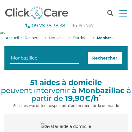
T
o
g
09 78 38 38 38
— 9h-19h 7j/7
g
l
Accueil
Recherche aide à domicile
Nouvelle-Aquitaine
Dordogne
Monbazillac
e
n
a
Rechercher
v
i
g
a
51 aides à domicile
t
peuvent intervenir
à Monbazillac
à
i
o
*
partir de
19,90€/h
n
Sous réserve de leur disponibilité au moment de la demande