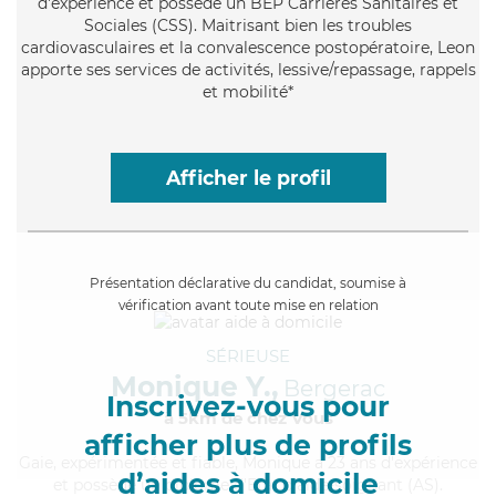
d'expérience et possède un BEP Carrières Sanitaires et
Sociales (CSS). Maitrisant bien les troubles
cardiovasculaires et la convalescence postopératoire, Leon
apporte ses services de activités, lessive/repassage, rappels
et mobilité*
Afficher le profil
Présentation déclarative du candidat, soumise à
vérification avant toute mise en relation
SÉRIEUSE
Monique Y.,
Bergerac
Inscrivez-vous pour
à 5km de chez Vous
afficher plus de profils
Gaie
, expérimentée et fiable, Monique a 23 ans d'expérience
d’aides à domicile
et possède un diplôme d'Etat d'aide-soignant (AS).