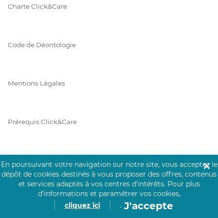
Charte Click&Care
Code de Déontologie
Mentions Légales
Prérequis Click&Care
Protection des Données
En poursuivant votre navigation sur notre site, vous acceptez le
✕
dépôt de cookies destinés à vous proposer des offres, contenus
et services adaptés à vos centres d’intérêts.
Pour plus
d’informations et paramétrer vos cookies,
Vie Privée
J'accepte
cliquez ici
.