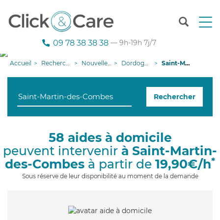
T
o
g
09 78 38 38 38
— 9h-19h 7j/7
g
l
Accueil
Recherche aide à domicile
Nouvelle-Aquitaine
Dordogne
Saint-Martin-des-Combes
e
n
a
Rechercher
v
i
g
a
58 aides à domicile
t
peuvent intervenir
à Saint-Martin-
i
o
*
des-Combes
à partir de
19,90€/h
n
Sous réserve de leur disponibilité au moment de la demande