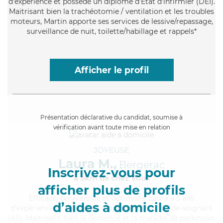
d'expérience et possède un diplôme d'Etat d'infirmier (DEI).
Maitrisant bien la trachéotomie / ventilation et les troubles
moteurs, Martin apporte ses services de lessive/repassage,
surveillance de nuit, toilette/habillage et rappels*
Afficher le profil
Présentation déclarative du candidat, soumise à
vérification avant toute mise en relation
JOYEUSE
Laura M.,
Bergerac
Inscrivez-vous pour
à 5km de chez Vous
afficher plus de profils
Efficace
, polyvalente et optimiste, Laura a 5 ans
d’aides à domicile
d'expérience et possède un diplôme d'Etat d'aide-soignant
(AS). Maitrisant bien la démence et la maladie de parkinson,