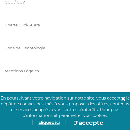
CGU / GGV
Charte Click&Care
Code de Déontologie
Mentions Légales
Prérequis Click&Care
En poursuivant votre navigation sur notre site, vous acceptez le
✕
dépôt de cookies destinés à vous proposer des offres, contenus
et services adaptés à vos centres d’intérêts.
Pour plus
d’informations et paramétrer vos cookies,
Protection des Données
J'accepte
cliquez ici
.