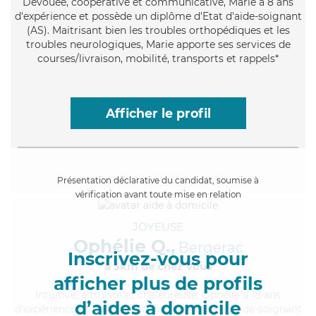
Dévouée
, coopérative et communicative, Marie a 8 ans
d'expérience et possède un diplôme d'Etat d'aide-soignant
(AS). Maitrisant bien les troubles orthopédiques et les
troubles neurologiques, Marie apporte ses services de
courses/livraison, mobilité, transports et rappels*
Afficher le profil
Présentation déclarative du candidat, soumise à
vérification avant toute mise en relation
JOYEUSE
Ophélie Q.,
Bergerac
Inscrivez-vous pour
à 5km de chez Vous
afficher plus de profils
Intuitive
, altruiste et chaleureuse, Ophélie a 18 ans
d’aides à domicile
d'expérience et possède un diplôme d'Etat d'aide-soignant