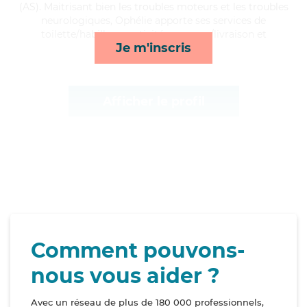
(AS). Maitrisant bien les troubles moteurs et les troubles
neurologiques, Ophélie apporte ses services de
toilette/habillage, activités, courses/livraison et
Je m'inscris
compagnie/loisirs*
Afficher le profil
Comment pouvons-
nous vous aider ?
Avec un réseau de plus de 180 000 professionnels,