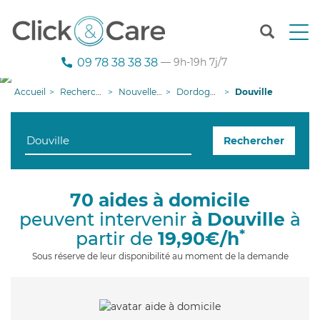
T
o
g
09 78 38 38 38
— 9h-19h 7j/7
g
l
Accueil
Recherche aide à domicile
Nouvelle-Aquitaine
Dordogne
Douville
e
n
a
Rechercher
v
i
g
a
70 aides à domicile
t
peuvent intervenir
à Douville
à
i
o
*
partir de
19,90€/h
n
Sous réserve de leur disponibilité au moment de la demande