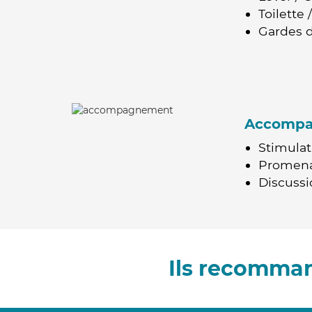
Toilette
Gardes d
Accomp
Stimulat
Promen
Discussio
Ils recomma