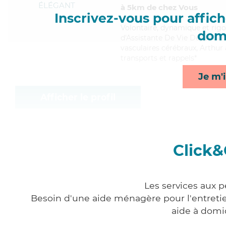
ÉLÉGANT
à 5km de chez Vous
Inscrivez-vous pour affiche
Volontaire
, dynamique et rigo
domi
d'Assistante De Vie Dépendanc
vasculaires cérébraux, Arthur 
transports et rappels*
Je m'i
Afficher le profil
Click&
Les services aux 
Besoin d'une aide ménagère pour l'entretien
aide à domi