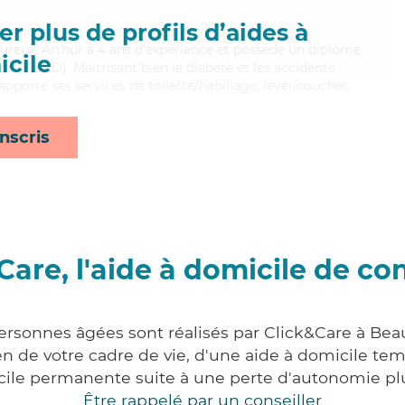
r plus de profils d’aides à
ureux, Arthur a 4 ans d'expérience et possède un diplôme
cile
e (ADVD). Maitrisant bien le diabète et les accidents
apporte ses services de toilette/habillage, lever/coucher,
nscris
Care, l'aide à domicile de co
personnes âgées sont réalisés par Click&Care à Bea
 de votre cadre de vie, d'une aide à domicile tem
cile permanente suite à une perte d'autonomie pl
Être rappelé par un conseiller