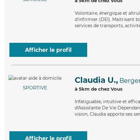
à 5km de chez Vous
Volontaire
, énergique et altru
d'infirmier (DEI). Maitrisant b
services de transports, activi
Afficher le profil
Claudia U.,
Berge
SPORTIVE
à 5km de chez Vous
Infatiguable
, intuitive et eff
d'Assistante De Vie Dépendanc
vision, Claudia apporte ses se
Afficher le profil