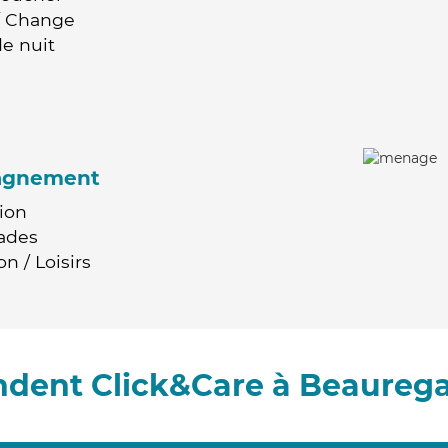
 / Change
e nuit
agnement
ion
ades
n / Loisirs
ndent Click&Care à Beaurega