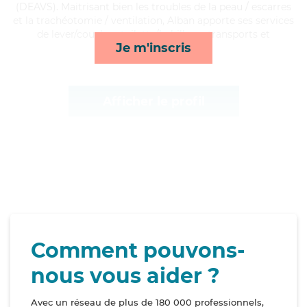
(DEAVS). Maitrisant bien les troubles de la peau / escarres
et la trachéotomie / ventilation, Alban apporte ses services
de lever/coucher, toilette/habillage, transports et
Je m'inscris
compagnie/loisirs*
Afficher le profil
Comment pouvons-
nous vous aider ?
Avec un réseau de plus de 180 000 professionnels,