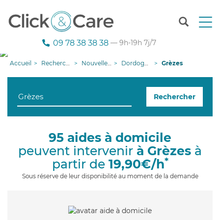
T
o
g
09 78 38 38 38
— 9h-19h 7j/7
g
l
Accueil
Recherche aide à domicile
Nouvelle-Aquitaine
Dordogne
Grèzes
e
n
a
Rechercher
v
i
g
a
95 aides à domicile
t
peuvent intervenir
à Grèzes
à
i
o
*
partir de
19,90€/h
n
Sous réserve de leur disponibilité au moment de la demande