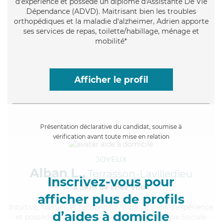
d'expérience et possède un diplôme d'Assistante De Vie
Dépendance (ADVD). Maitrisant bien les troubles
orthopédiques et la maladie d'alzheimer, Adrien apporte
ses services de repas, toilette/habillage, ménage et
mobilité*
Afficher le profil
Présentation déclarative du candidat, soumise à
vérification avant toute mise en relation
JOYEUX
Alban L.,
Terrasson-Lavilledieu
Inscrivez-vous pour
à 5km de chez Vous
afficher plus de profils
Intuitive
, humain et bienveillant, Alban a 7 ans d'expérience
d’aides à domicile
et possède un diplôme d'État d'Auxiliaire de Vie Sociale