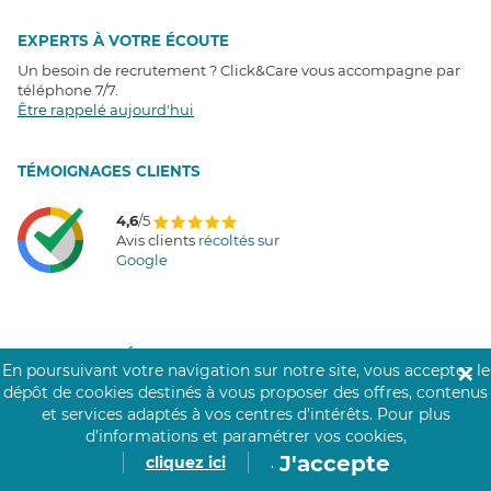
EXPERTS À VOTRE ÉCOUTE
Un besoin de recrutement ? Click&Care vous accompagne par
téléphone 7/7
.
Être rappelé aujourd'hui
T
É
MOIGNAGES CLIENTS
4,6
/5
Avis clients
récoltés sur
Google
COMMUNAUTÉ CLICK&CARE
En poursuivant votre navigation sur notre site, vous acceptez le
✕
dépôt de cookies destinés à vous proposer des offres, contenus
et services adaptés à vos centres d’intérêts.
Pour plus
d’informations et paramétrer vos cookies,
J'accepte
cliquez ici
.