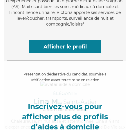
d'expérience et possède un diplôme d'Etat d'aide-soignant
(AS). Maitrisant bien les soins médicaux à domicile et
l'incontinence urinaire, Victoria apporte ses services de
lever/coucher, transports, surveillance de nuit et
compagnie/loisirs*
Afficher le profil
Présentation déclarative du candidat, soumise à
vérification avant toute mise en relation
ÉLÉGANTE
Lina M.,
Saint-Astier
Inscrivez-vous pour
à 5km de chez Vous
afficher plus de profils
Chaleureuse
, minutieuse et attentionnée, Lina a 4 ans
d’aides à domicile
d'expérience et possède un diplôme d'Assistante De Vie aux