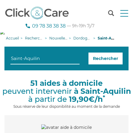
T
o
g
09 78 38 38 38
— 9h-19h 7j/7
g
l
Accueil
Recherche aide à domicile
Nouvelle-Aquitaine
Dordogne
Saint-Aquilin
e
n
a
Rechercher
v
i
g
a
51 aides à domicile
t
peuvent intervenir
à Saint-Aquilin
i
o
*
à partir de
19,90€/h
n
Sous réserve de leur disponibilité au moment de la demande