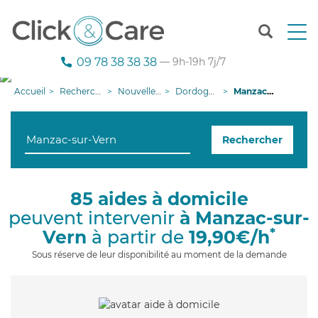
T
o
g
09 78 38 38 38
— 9h-19h 7j/7
g
l
Accueil
Recherche aide à domicile
Nouvelle-Aquitaine
Dordogne
Manzac-sur-Vern
e
n
a
Rechercher
v
i
g
a
85 aides à domicile
t
peuvent intervenir
à Manzac-sur-
i
o
*
Vern
à partir de
19,90€/h
n
Sous réserve de leur disponibilité au moment de la demande