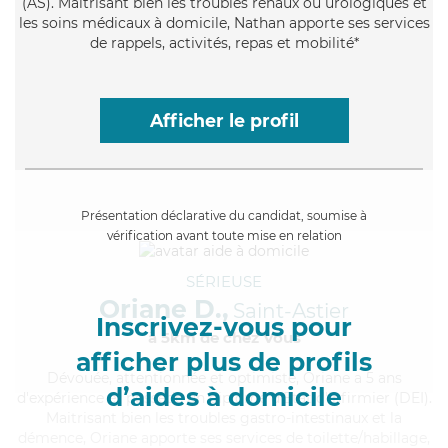
(AS). Maitrisant bien les troubles rénaux ou urologiques et
les soins médicaux à domicile, Nathan apporte ses services
de rappels, activités, repas et mobilité*
Afficher le profil
Présentation déclarative du candidat, soumise à
vérification avant toute mise en relation
SÉRIEUSE
Oriane D.,
Saint-Astier
Inscrivez-vous pour
à 5km de chez Vous
afficher plus de profils
Dévouée
, attentionnée et optimiste, Oriane a 5 ans
d’aides à domicile
d'expérience et possède un diplôme d'Etat d'infirmier (DEI).
Maitrisant bien les troubles gastro-intestinaux et la
démence, Oriane apporte ses services de toilette/habillage,