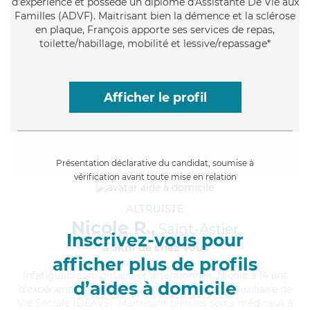
d'expérience et possède un diplôme d'Assistante De Vie aux
Familles (ADVF). Maitrisant bien la démence et la sclérose
en plaque, François apporte ses services de repas,
toilette/habillage, mobilité et lessive/repassage*
Afficher le profil
Présentation déclarative du candidat, soumise à
vérification avant toute mise en relation
ALTRUISTE
Nicole R.,
Saint-Astier
Inscrivez-vous pour
à 5km de chez Vous
afficher plus de profils
Infatiguable
, volontaire et attentionnée, Nicole a 14 ans
d’aides à domicile
d'expérience et possède un diplôme d'État d'Auxiliaire de
Vie Sociale (DEAVS). Maitrisant bien les soins médicaux à