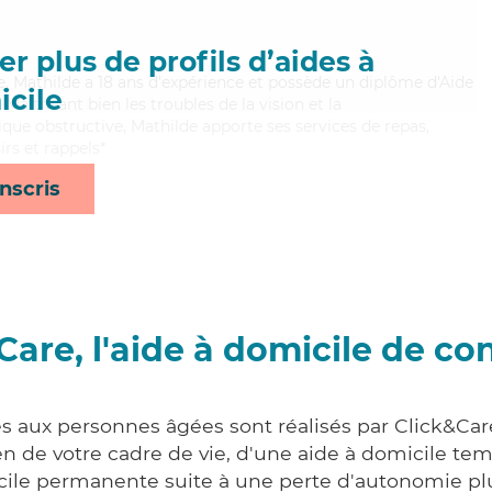
r plus de profils d’aides à
ée, Mathilde a 18 ans d'expérience et possède un diplôme d'Aide
cile
itrisant bien les troubles de la vision et la
e obstructive, Mathilde apporte ses services de repas,
rs et rappels*
nscris
Care, l'aide à domicile de co
es aux personnes âgées sont réalisés par Click&Car
 de votre cadre de vie, d'une aide à domicile tem
cile permanente suite à une perte d'autonomie pl