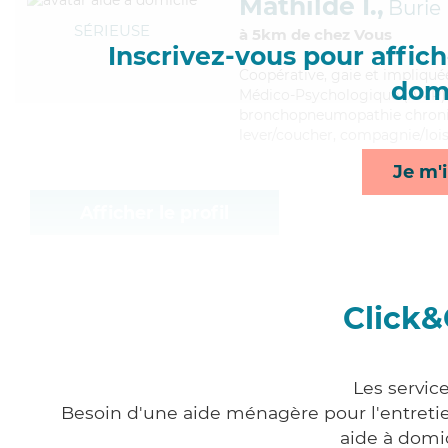
Mathilde I.,
Burie
SÉRIEUSE
à 5km de chez Vous
Inscrivez-vous pour affiche
Coopérative
, gaie et impliqu
domi
Médico-Psychologique (AMP). Ma
bronchopneumopathie chroniqu
lever/coucher, compagnie/loisi
Je m'i
Afficher le profil
Click&
Les servic
Besoin d'une aide ménagère pour l'entretien
aide à domi