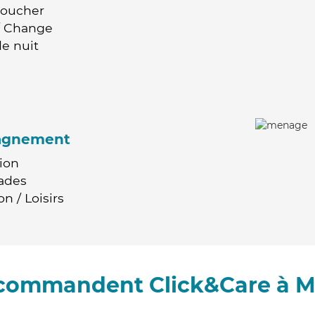
Coucher
 / Change
e nuit
agnement
ion
ades
n / Loisirs
recommandent Click&Care à M