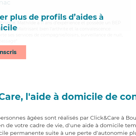
nac
r plus de profils d’aides à
altruiste, Mathilde a 11 ans d'expérience et possède un BEP
cile
s (CSS). Maitrisant bien l'arthrite et la convalescence
te ses services de compagnie/loisirs, surveillance de nuit,
epassage*
nscris
Care, l'aide à domicile de co
personnes âgées sont réalisés par Click&Care à Bout
 de votre cadre de vie, d'une aide à domicile tem
cile permanente suite à une perte d'autonomie pl