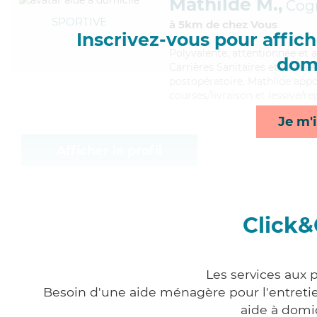
Mathilde M.,
Cog
SPORTIVE
à 5km de chez Vous
Inscrivez-vous pour affiche
Polyvalente
, attentionnée et 
domi
Carrières Sanitaires et Sociale
postopératoire, Mathilde appor
courses/livraison et lessive/r
Je m'i
Afficher le profil
Click&
Les services aux 
Besoin d'une aide ménagère pour l'entretien
aide à domi