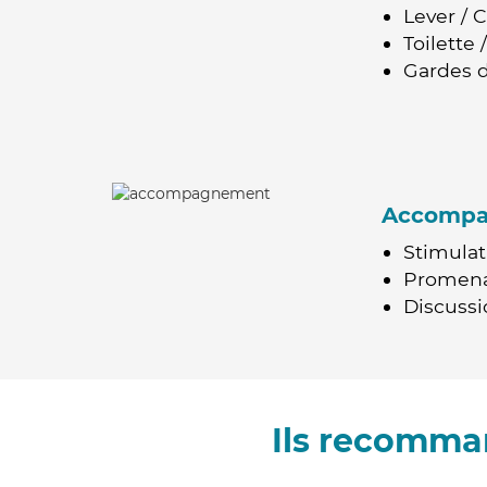
Lever / 
Toilette
Gardes d
Accomp
Stimulat
Promen
Discussio
Ils recomma