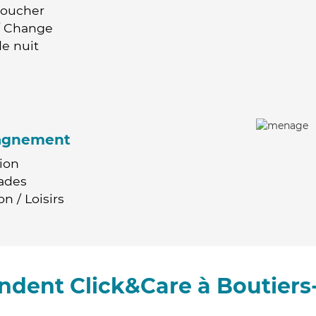
Coucher
 / Change
e nuit
agnement
ion
ades
n / Loisirs
ndent Click&Care à Boutiers-