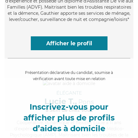
d'expérience et possède un diplôme d'Assistante De Vie aux
Familles (ADVF). Maitrisant bien les troubles respiratoires
et la démence, Gauthier apporte ses services de ménage,
lever/coucher, surveillance de nuit et compagnie/loisirs*
Afficher le profil
Présentation déclarative du candidat, soumise à
vérification avant toute mise en relation
ÉLÉGANTE
Lucie T.,
Pons
Inscrivez-vous pour
à 5km de chez Vous
afficher plus de profils
Coopérative
, dynamique et flexible, Lucie a 11 ans
d’aides à domicile
d'expérience et possède un diplôme d'Aide Médico-
Psychologique (AMP). Maitrisant bien les troubles de la