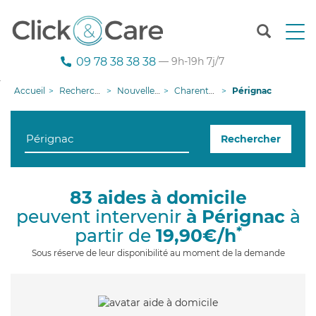
T
o
g
09 78 38 38 38
— 9h-19h 7j/7
g
l
Accueil
Recherche aide à domicile
Nouvelle-Aquitaine
Charente-Maritime
Pérignac
e
n
a
Rechercher
v
i
g
a
83 aides à domicile
t
peuvent intervenir
à Pérignac
à
i
o
*
partir de
19,90€/h
n
Sous réserve de leur disponibilité au moment de la demande