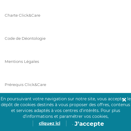
Charte Click&Care
Code de Déontologie
Mentions Légales
Prérequis Click&Care
En poursuivant votre navigation sur notre site, vous acceptez le
✕
dépôt de cookies destinés à vous proposer des offres, contenus
Protection des Données
et services adaptés à vos centres d’intérêts.
Pour plus
d’informations et paramétrer vos cookies,
J'accepte
cliquez ici
.
Vie Privée