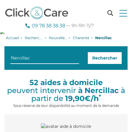
T
o
g
09 78 38 38 38
— 9h-19h 7j/7
g
l
Accueil
Recherche aide à domicile
Nouvelle-Aquitaine
Charente
Nercillac
e
n
a
Rechercher
v
i
g
a
52 aides à domicile
t
peuvent intervenir
à Nercillac
à
i
o
*
partir de
19,90€/h
n
Sous réserve de leur disponibilité au moment de la demande