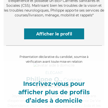
d'expérience et possède un BEP Carrières Sanitaires et
Sociales (CSS). Maitrisant bien les troubles de la vision et
les troubles neurologiques, Philippe apporte ses services de
courses/livraison, ménage, mobilité et rappels*
Afficher le profil
Présentation déclarative du candidat, soumise à
vérification avant toute mise en relation
ÉLÉGANT
Philippe Q.,
Cognac
Inscrivez-vous pour
à 5km de chez Vous
afficher plus de profils
Joyeux
, optimiste et bienveillant, Philippe a 23 ans
d’aides à domicile
d'expérience et possède un diplôme d'Assistante De Vie
Dépendance (ADVD). Maitrisant bien le HIV / Sida et les