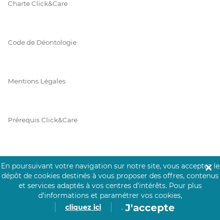
Charte Click&Care
Code de Déontologie
Mentions Légales
Prérequis Click&Care
Protection des Données
En poursuivant votre navigation sur notre site, vous acceptez le
✕
dépôt de cookies destinés à vous proposer des offres, contenus
et services adaptés à vos centres d’intérêts.
Pour plus
d’informations et paramétrer vos cookies,
Vie Privée
J'accepte
cliquez ici
.