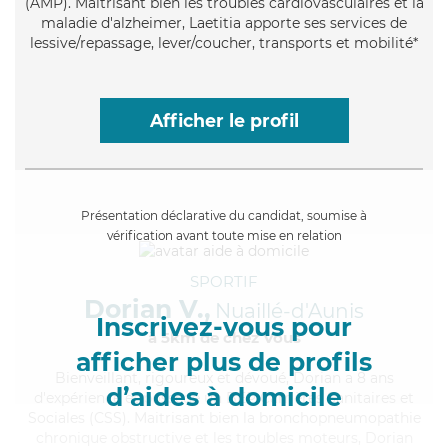
(AMP). Maitrisant bien les troubles cardiovasculaires et la
maladie d'alzheimer, Laetitia apporte ses services de
lessive/repassage, lever/coucher, transports et mobilité*
Afficher le profil
Présentation déclarative du candidat, soumise à
vérification avant toute mise en relation
SPORTIF
Dorian V.,
Nuaillé-d'Aunis
Inscrivez-vous pour
à 5km de chez Vous
afficher plus de profils
Bienveillant
, rigoureux et dévoué, Dorian a 8 ans
d’aides à domicile
d'expérience et possède un BEP Carrières Sanitaires et
Sociales (CSS). Maitrisant bien la bronchopneumopathie
chronique obstructive et les troubles moteurs, Dorian