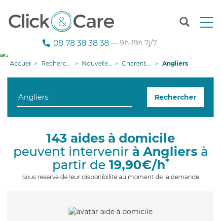
T
o
g
09 78 38 38 38
— 9h-19h 7j/7
g
l
Accueil
Recherche aide à domicile
Nouvelle-Aquitaine
Charente-Maritime
Angliers
e
n
a
Rechercher
v
i
g
a
143 aides à domicile
t
peuvent intervenir
à Angliers
à
i
o
*
partir de
19,90€/h
n
Sous réserve de leur disponibilité au moment de la demande