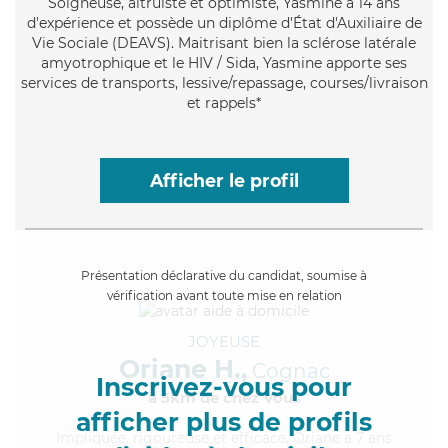
Soigneuse
, altruiste et optimiste, Yasmine a 14 ans
d'expérience et possède un diplôme d'État d'Auxiliaire de
Vie Sociale (DEAVS). Maitrisant bien la sclérose latérale
amyotrophique et le HIV / Sida, Yasmine apporte ses
services de transports, lessive/repassage, courses/livraison
et rappels*
Afficher le profil
Présentation déclarative du candidat, soumise à
vérification avant toute mise en relation
JOYEUSE
Oriane H.,
Cognac
Inscrivez-vous pour
à 5km de chez Vous
afficher plus de profils
Impliquée
, rigoureuse et efficace, Oriane a 7 ans