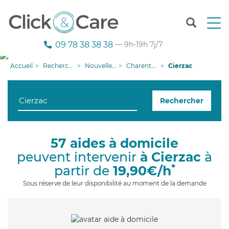
T
o
g
09 78 38 38 38
— 9h-19h 7j/7
g
l
Accueil
Recherche aide à domicile
Nouvelle-Aquitaine
Charente-Maritime
Cierzac
e
n
a
Rechercher
v
i
g
a
57 aides à domicile
t
peuvent intervenir
à Cierzac
à
i
o
*
partir de
19,90€/h
n
Sous réserve de leur disponibilité au moment de la demande