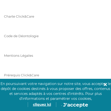
Charte Click&Care
Code de Déontologie
Mentions Légales
Prérequis Click&Care
En poursuivant votre navigation sur notre site, vous acceptez le
✕
dépôt de cookies destinés à vous proposer des offres, contenus
et services adaptés à vos centres d’intérêts.
Pour plus
Protection des Données
d’informations et paramétrer vos cookies,
J'accepte
cliquez ici
.