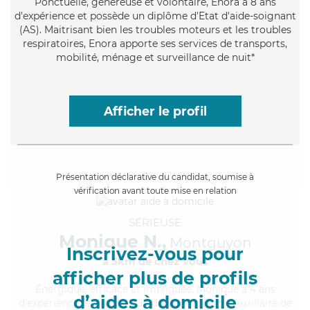
Ponctuelle
, généreuse et volontaire, Enora a 8 ans
d'expérience et possède un diplôme d'Etat d'aide-soignant
(AS). Maitrisant bien les troubles moteurs et les troubles
respiratoires, Enora apporte ses services de transports,
mobilité, ménage et surveillance de nuit*
Afficher le profil
Présentation déclarative du candidat, soumise à
vérification avant toute mise en relation
SÉRIEUSE
Monique N.,
Montguyon
Inscrivez-vous pour
à 5km de chez Vous
afficher plus de profils
Énergique
, efficace et impliquée, Monique a 4 ans
d’aides à domicile
d'expérience et possède un diplôme d'État d'Auxiliaire de