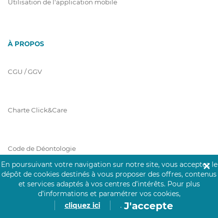
Utilisation de l'application mobile
À PROPOS
CGU / GGV
Charte Click&Care
Code de Déontologie
En poursuivant votre navigation sur notre site, vous acceptez le
✕
dépôt de cookies destinés à vous proposer des offres, contenus
et services adaptés à vos centres d’intérêts.
Pour plus
Mentions Légales
d’informations et paramétrer vos cookies,
J'accepte
cliquez ici
.