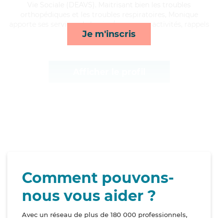
Vie Sociale (DEAVS). Maitrisant bien les troubles
orthopédiques et les troubles respiratoires, Monique
apporte ses services de lessive/repassage, activités, rappels
Je m'inscris
et lever/coucher*
Afficher le profil
Comment pouvons-
nous vous aider ?
Avec un réseau de plus de 180 000 professionnels,