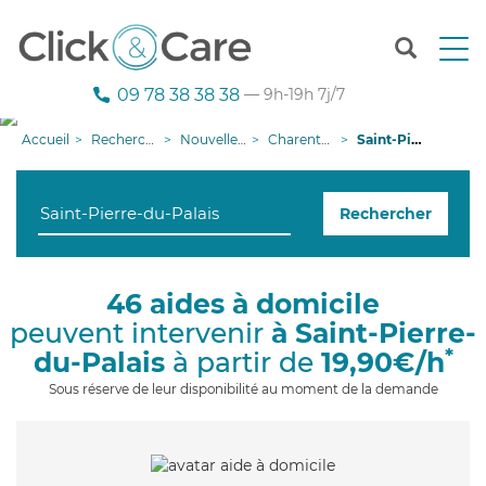
T
o
g
09 78 38 38 38
— 9h-19h 7j/7
g
l
Accueil
Recherche aide à domicile
Nouvelle-Aquitaine
Charente-Maritime
Saint-Pierre-du-Palais
e
n
a
Rechercher
v
i
g
a
46 aides à domicile
t
peuvent intervenir
à Saint-Pierre-
i
o
*
du-Palais
à partir de
19,90€/h
n
Sous réserve de leur disponibilité au moment de la demande