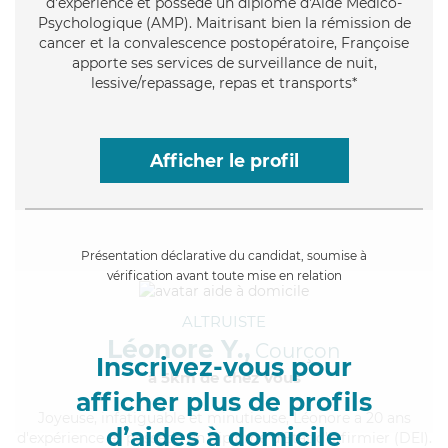
d'expérience et possède un diplôme d'Aide Médico-
Psychologique (AMP). Maitrisant bien la rémission de
cancer et la convalescence postopératoire, Françoise
apporte ses services de surveillance de nuit,
lessive/repassage, repas et transports*
Afficher le profil
Présentation déclarative du candidat, soumise à
vérification avant toute mise en relation
ALTRUISTE
Léonore Y.,
Courçon
Inscrivez-vous pour
à 5km de chez Vous
afficher plus de profils
Joyeuse
, infatiguable et minutieuse, Léonore a 20 ans
d’aides à domicile
d'expérience et possède un diplôme d'Etat d'infirmier (DEI).