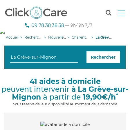
T
o
g
09 78 38 38 38
— 9h-19h 7j/7
g
l
Accueil
Recherche aide à domicile
Nouvelle-Aquitaine
Charente-Maritime
La Grève-sur-Mignon
e
n
a
Rechercher
v
i
g
a
41 aides à domicile
t
peuvent intervenir
à La Grève-sur-
i
o
*
Mignon
à partir de
19,90€/h
n
Sous réserve de leur disponibilité au moment de la demande