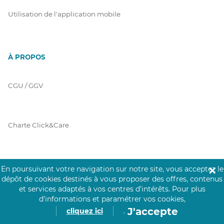
Utilisation de l'application mobile
À PROPOS
CGU / GGV
Charte Click&Care
Code de Déontologie
En poursuivant votre navigation sur notre site, vous acceptez le
✕
dépôt de cookies destinés à vous proposer des offres, contenus
et services adaptés à vos centres d’intérêts.
Pour plus
d’informations et paramétrer vos cookies,
Mentions Légales
J'accepte
cliquez ici
.