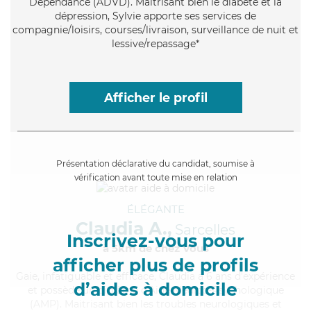
Dépendance (ADVD). Maitrisant bien le diabète et la
dépression, Sylvie apporte ses services de
compagnie/loisirs, courses/livraison, surveillance de nuit et
lessive/repassage*
Afficher le profil
Présentation déclarative du candidat, soumise à
vérification avant toute mise en relation
ÉLÉGANTE
Claudia A.,
Sarcelles
Inscrivez-vous pour
à 5km de chez Vous
afficher plus de profils
Gaie
, infatiguable et efficace, Claudia a 6 ans d'expérience
d’aides à domicile
et possède un diplôme d'Aide Médico-Psychologique
(AMP). Maitrisant bien les troubles neurologiques et