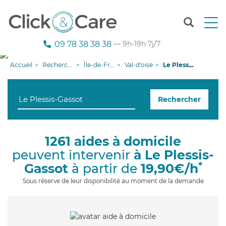
T
o
g
09 78 38 38 38
— 9h-19h 7j/7
g
l
Accueil
Recherche aide à domicile
Île-de-France
Val-d'oise
Le Plessis-Gassot
e
n
a
Rechercher
v
i
g
a
1261 aides à domicile
t
peuvent intervenir
à Le Plessis-
i
o
*
Gassot
à partir de
19,90€/h
n
Sous réserve de leur disponibilité au moment de la demande