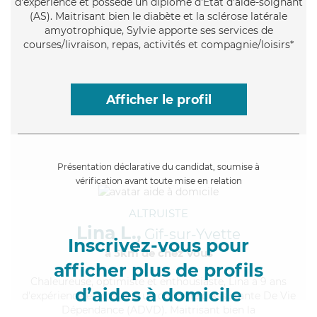
d'expérience et possède un diplôme d'Etat d'aide-soignant
(AS). Maitrisant bien le diabète et la sclérose latérale
amyotrophique, Sylvie apporte ses services de
courses/livraison, repas, activités et compagnie/loisirs*
Afficher le profil
Présentation déclarative du candidat, soumise à
vérification avant toute mise en relation
ALTRUISTE
Lina L.,
Gif-sur-Yvette
Inscrivez-vous pour
à 5km de chez Vous
afficher plus de profils
Chaleureuse
, optimiste et enthousiaste, Lina a 9 ans
d’aides à domicile
d'expérience et possède un diplôme d'Assistante De Vie
Dépendance (ADVD). Maitrisant bien la