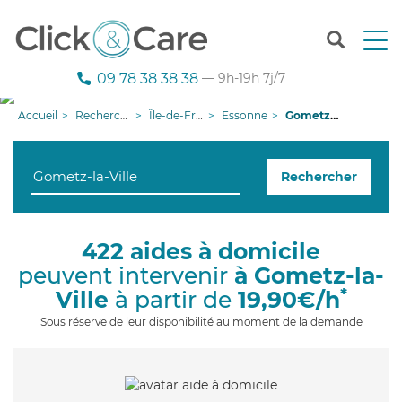
T
o
g
09 78 38 38 38
— 9h-19h 7j/7
g
l
Accueil
Recherche aide à domicile
Île-de-France
Essonne
Gometz-la-Ville
e
n
a
Rechercher
v
i
g
a
422 aides à domicile
t
peuvent intervenir
à Gometz-la-
i
o
*
Ville
à partir de
19,90€/h
n
Sous réserve de leur disponibilité au moment de la demande