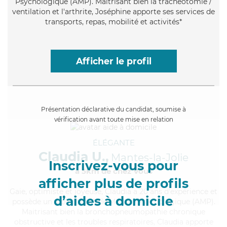
Psychologique (AMP). Maitrisant bien la trachéotomie /
ventilation et l'arthrite, Joséphine apporte ses services de
transports, repas, mobilité et activités*
Afficher le profil
Présentation déclarative du candidat, soumise à
vérification avant toute mise en relation
ÉLÉGANTE
Claudia U.,
Mantes-la-Jolie
Inscrivez-vous pour
à 5km de chez Vous
afficher plus de profils
Gaie
, optimiste et joyeuse, Claudia a 20 ans d'expérience et
d’aides à domicile
possède un diplôme d'Aide Médico-Psychologique (AMP).
Maitrisant bien la bronchopneumopathie chronique
obstructive et les troubles respiratoires, Claudia apporte