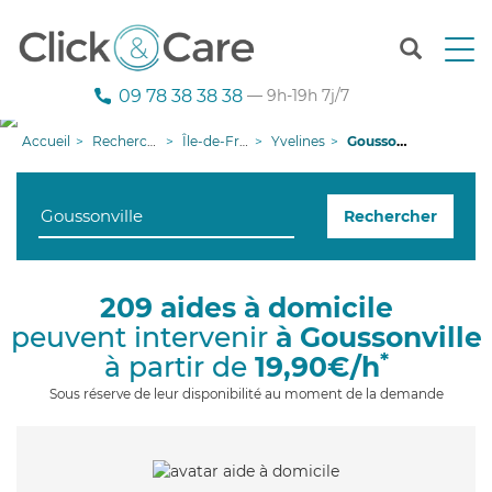
T
o
g
09 78 38 38 38
— 9h-19h 7j/7
g
l
Accueil
Recherche aide à domicile
Île-de-France
Yvelines
Goussonville
e
n
a
Rechercher
v
i
g
a
209 aides à domicile
t
peuvent intervenir
à Goussonville
i
o
*
à partir de
19,90€/h
n
Sous réserve de leur disponibilité au moment de la demande