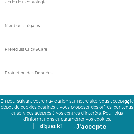
Code de Déontologie
Mentions Légales
Prérequis Click&Care
Protection des Données
Vie Privée
En poursuivant votre navigation sur notre site, vous acceptez le
✕
dépôt de cookies destinés à vous proposer des offres, contenus
et services adaptés à vos centres d’intérêts.
Pour plus
d’informations et paramétrer vos cookies,
PAIEMENT SÉCURISÉ
J'accepte
cliquez ici
.