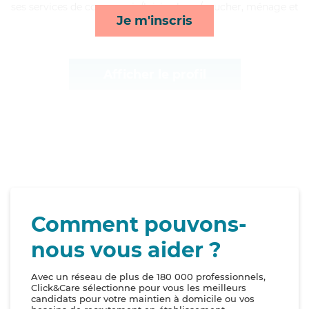
ses services de compagnie/loisirs, lever/coucher, ménage et
Je m'inscris
toilette/habillage*
Afficher le profil
Comment pouvons-
nous vous aider ?
Avec un réseau de plus de 180 000 professionnels,
Click&Care sélectionne pour vous les meilleurs
candidats pour votre maintien à domicile ou vos