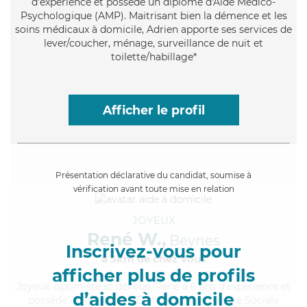
d'expérience et possède un diplôme d'Aide Médico-
Psychologique (AMP). Maitrisant bien la démence et les
soins médicaux à domicile, Adrien apporte ses services de
lever/coucher, ménage, surveillance de nuit et
toilette/habillage*
Afficher le profil
Présentation déclarative du candidat, soumise à
vérification avant toute mise en relation
JOYEUX
René W.,
Beynes
Inscrivez-vous pour
à 5km de chez Vous
afficher plus de profils
Joyeux
, optimiste et dévoué, René a 6 ans d'expérience et
d’aides à domicile
possède un diplôme d'État d'Auxiliaire de Vie Sociale