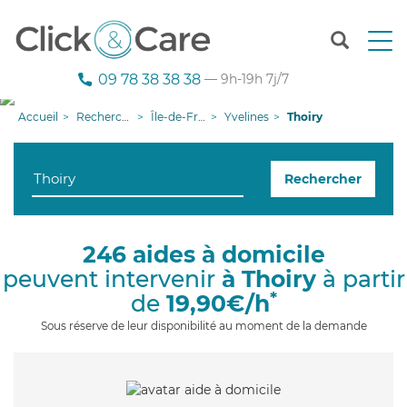
T
o
g
09 78 38 38 38
— 9h-19h 7j/7
g
l
Accueil
Recherche aide à domicile
Île-de-France
Yvelines
Thoiry
e
n
a
Rechercher
v
i
g
a
246 aides à domicile
t
peuvent intervenir
à Thoiry
à partir
i
o
*
de
19,90€/h
n
Sous réserve de leur disponibilité au moment de la demande