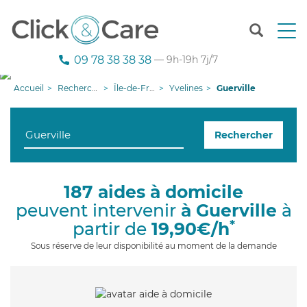
T
o
g
09 78 38 38 38
— 9h-19h 7j/7
g
l
Accueil
Recherche aide à domicile
Île-de-France
Yvelines
Guerville
e
n
a
Rechercher
v
i
g
a
187 aides à domicile
t
peuvent intervenir
à Guerville
à
i
o
*
partir de
19,90€/h
n
Sous réserve de leur disponibilité au moment de la demande