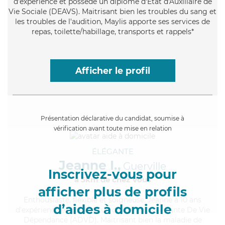
d'expérience et possède un diplôme d'État d'Auxiliaire de
Vie Sociale (DEAVS). Maitrisant bien les troubles du sang et
les troubles de l'audition, Maylis apporte ses services de
repas, toilette/habillage, transports et rappels*
Afficher le profil
Présentation déclarative du candidat, soumise à
vérification avant toute mise en relation
ÉLÉGANTE
Jeanne I.,
Guerville
Inscrivez-vous pour
à 5km de chez Vous
afficher plus de profils
Enthousiaste
, flexible et soigneuse, Jeanne a 10 ans
d’aides à domicile
d'expérience et possède un diplôme d'Assistante De Vie
Dépendance (ADVD). Maitrisant bien la maladie de