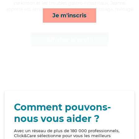
parkinson et les troubles gastro-intestinaux, Jeanne
apporte ses services de rappels, lessive/repassage, ménage
Je m'inscris
et activités*
Afficher le profil
Comment pouvons-
nous vous aider ?
Avec un réseau de plus de 180 000 professionnels,
Click&Care sélectionne pour vous les meilleurs