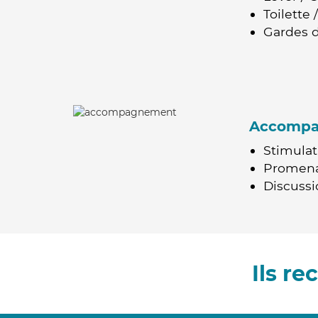
Toilette
Gardes d
Accomp
Stimulat
Promen
Discussio
Ils r