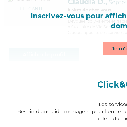
Claudia D.,
Septeu
ÉLÉGANTE
à 5km de chez Vous
Inscrivez-vous pour affiche
Dévouée
, polyvalente et fiab
domi
d'Auxiliaire de Vie Sociale (DE
Claudia apporte ses services d
Je m'i
Afficher le profil
Click&
Les service
Besoin d'une aide ménagère pour l'entretien
aide à domi