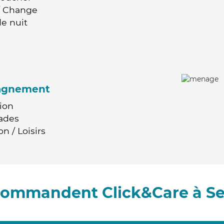
 / Change
e nuit
agnement
ion
ades
n / Loisirs
ecommandent Click&Care à Se