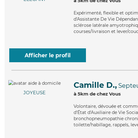
à 5km de chez Vous
Expérimenté
, flexible et opt
d'Assistante De Vie Dépendanc
sclérose latérale amyotrophiq
courses/livraison et lever/cou
Afficher le profil
Camille D.,
Septeu
JOYEUSE
à 5km de chez Vous
Volontaire
, dévouée et commu
d'État d'Auxiliaire de Vie Soci
bronchopneumopathie chroniqu
toilette/habillage, rappels, l