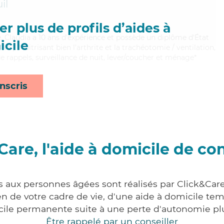
il
r plus de profils d’aides à
le, Claudia a 10 ans d'expérience et possède un diplôme d'État
cile
AVS). Maitrisant bien l'arthrite et la trachéotomie / ventilation,
e rappels, surveillance de nuit, lever/coucher et ménage*
nscris
Care, l'aide à domicile de co
s aux personnes âgées sont réalisés par Click&Care
 de votre cadre de vie, d'une aide à domicile tem
cile permanente suite à une perte d'autonomie pl
Être rappelé par un conseiller