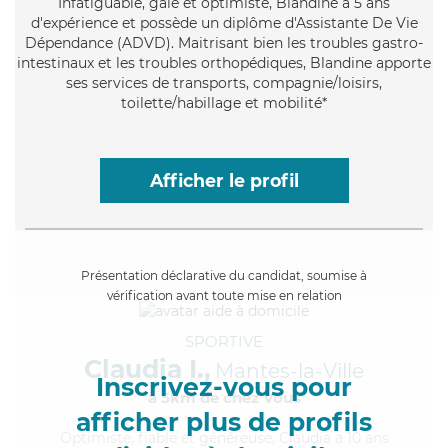
Infatiguable
, gaie et optimiste, Blandine a 5 ans
d'expérience et possède un diplôme d'Assistante De Vie
Dépendance (ADVD). Maitrisant bien les troubles gastro-
intestinaux et les troubles orthopédiques, Blandine apporte
ses services de transports, compagnie/loisirs,
toilette/habillage et mobilité*
Afficher le profil
Présentation déclarative du candidat, soumise à
vérification avant toute mise en relation
SPORTIVE
Claudia I.,
Mantes-la-Ville
Inscrivez-vous pour
à 5km de chez Vous
afficher plus de profils
Optimiste
, fiable et généreuse, Claudia a 10 ans