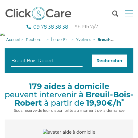
T
o
g
09 78 38 38 38
— 9h-19h 7j/7
g
l
Accueil
Recherche aide à domicile
Île-de-France
Yvelines
Breuil-Bois-Robert
e
n
a
Rechercher
v
i
g
a
179 aides à domicile
t
peuvent intervenir
à Breuil-Bois-
i
o
*
Robert
à partir de
19,90€/h
n
Sous réserve de leur disponibilité au moment de la demande