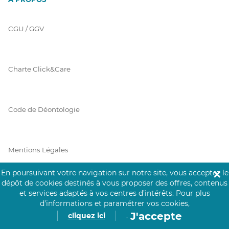
CGU / GGV
Charte Click&Care
Code de Déontologie
Mentions Légales
En poursuivant votre navigation sur notre site, vous acceptez le
✕
dépôt de cookies destinés à vous proposer des offres, contenus
Prérequis Click&Care
et services adaptés à vos centres d’intérêts.
Pour plus
d’informations et paramétrer vos cookies,
J'accepte
cliquez ici
.