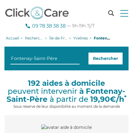
T
o
g
09 78 38 38 38
— 9h-19h 7j/7
g
l
Accueil
Recherche aide à domicile
Île-de-France
Yvelines
Fontenay-Saint-Père
e
n
a
Rechercher
v
i
g
a
192 aides à domicile
t
peuvent intervenir
à Fontenay-
i
o
*
Saint-Père
à partir de
19,90€/h
n
Sous réserve de leur disponibilité au moment de la demande