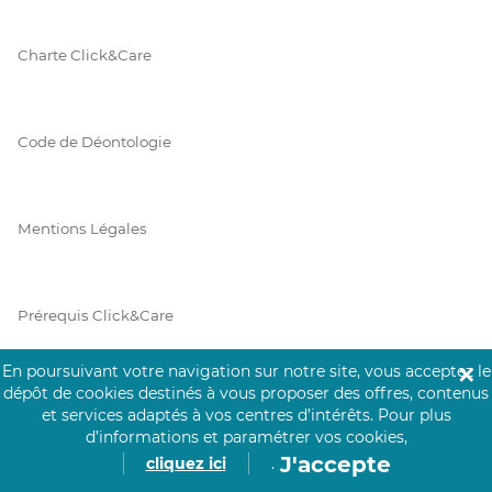
Charte Click&Care
Code de Déontologie
Mentions Légales
Prérequis Click&Care
En poursuivant votre navigation sur notre site, vous acceptez le
✕
dépôt de cookies destinés à vous proposer des offres, contenus
Protection des Données
et services adaptés à vos centres d’intérêts.
Pour plus
d’informations et paramétrer vos cookies,
J'accepte
cliquez ici
.
Vie Privée