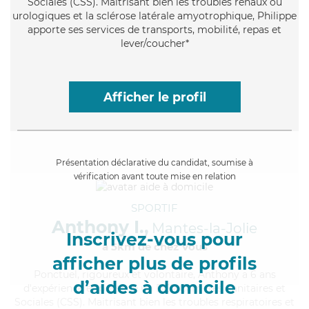
Sociales (CSS). Maitrisant bien les troubles rénaux ou
urologiques et la sclérose latérale amyotrophique, Philippe
apporte ses services de transports, mobilité, repas et
lever/coucher*
Afficher le profil
Présentation déclarative du candidat, soumise à
vérification avant toute mise en relation
SPORTIF
Anthony I.,
Mantes-la-Jolie
Inscrivez-vous pour
à 5km de chez Vous
afficher plus de profils
Ponctuel
, rigoureux et volontaire, Anthony a 6 ans
d’aides à domicile
d'expérience et possède un BEP Carrières Sanitaires et
Sociales (CSS). Maitrisant bien les troubles respiratoires et