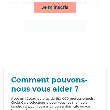
de toilette/habillage, rappels, surveillance de nuit et
Je m'inscris
compagnie/loisirs*
Afficher le profil
Comment pouvons-
nous vous aider ?
Avec un réseau de plus de 180 000 professionnels,
Click&Care sélectionne pour vous les meilleurs
candidats pour votre maintien à domicile ou vos