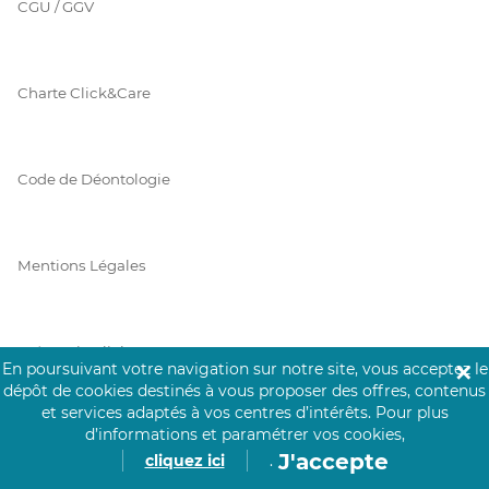
CGU / GGV
Charte Click&Care
Code de Déontologie
Mentions Légales
Prérequis Click&Care
En poursuivant votre navigation sur notre site, vous acceptez le
✕
dépôt de cookies destinés à vous proposer des offres, contenus
et services adaptés à vos centres d’intérêts.
Pour plus
d’informations et paramétrer vos cookies,
Protection des Données
J'accepte
cliquez ici
.