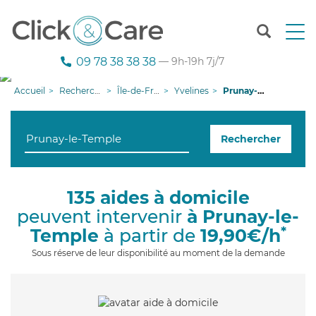
T
o
g
09 78 38 38 38
— 9h-19h 7j/7
g
l
Accueil
Recherche aide à domicile
Île-de-France
Yvelines
Prunay-le-Temple
e
n
a
Rechercher
v
i
g
a
135 aides à domicile
t
peuvent intervenir
à Prunay-le-
i
o
*
Temple
à partir de
19,90€/h
n
Sous réserve de leur disponibilité au moment de la demande