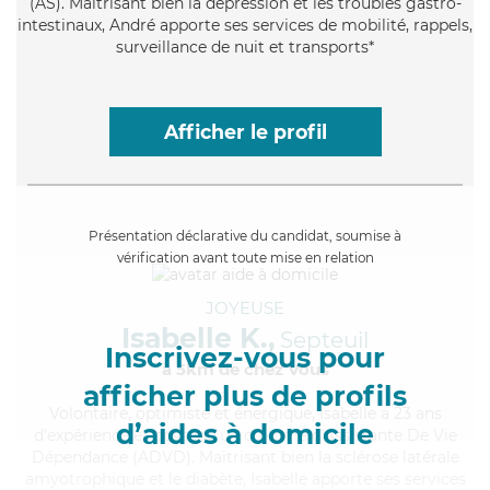
(AS). Maitrisant bien la dépression et les troubles gastro-
intestinaux, André apporte ses services de mobilité, rappels,
surveillance de nuit et transports*
Afficher le profil
Présentation déclarative du candidat, soumise à
vérification avant toute mise en relation
JOYEUSE
Isabelle K.,
Septeuil
Inscrivez-vous pour
à 5km de chez Vous
afficher plus de profils
Volontaire
, optimiste et énergique, Isabelle a 23 ans
d’aides à domicile
d'expérience et possède un diplôme d'Assistante De Vie
Dépendance (ADVD). Maitrisant bien la sclérose latérale
amyotrophique et le diabète, Isabelle apporte ses services