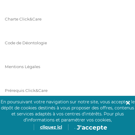
Charte Click&Care
Code de Déontologie
Mentions Légales
Prérequis Click&Care
En poursuivant votre navigation sur notre site, vous acceptez le
✕
dépôt de cookies destinés à vous proposer des offres, contenus
et services adaptés à vos centres d’intérêts.
Pour plus
Protection des Données
d’informations et paramétrer vos cookies,
J'accepte
cliquez ici
.