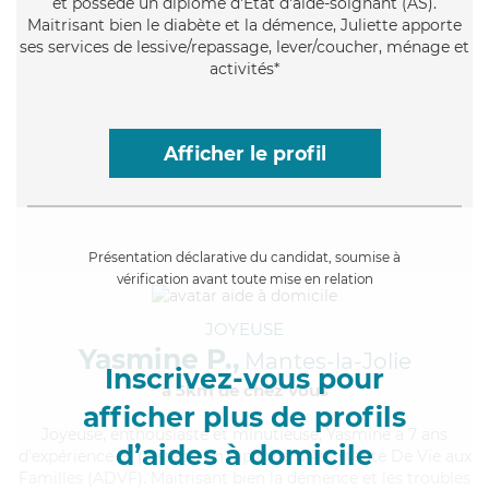
et possède un diplôme d'Etat d'aide-soignant (AS).
Maitrisant bien le diabète et la démence, Juliette apporte
ses services de lessive/repassage, lever/coucher, ménage et
activités*
Afficher le profil
Présentation déclarative du candidat, soumise à
vérification avant toute mise en relation
JOYEUSE
Yasmine P.,
Mantes-la-Jolie
Inscrivez-vous pour
à 5km de chez Vous
afficher plus de profils
Joyeuse
, enthousiaste et minutieuse, Yasmine a 7 ans
d’aides à domicile
d'expérience et possède un diplôme d'Assistante De Vie aux
Familles (ADVF). Maitrisant bien la démence et les troubles