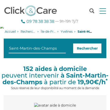
T
o
g
09 78 38 38 38
— 9h-19h 7j/7
g
l
Accueil
Recherche aide à domicile
Île-de-France
Yvelines
Saint-Martin-des-Champs
e
n
a
Rechercher
v
i
g
a
152 aides à domicile
t
peuvent intervenir
à Saint-Martin-
i
o
*
des-Champs
à partir de
19,90€/h
n
Sous réserve de leur disponibilité au moment de la demande