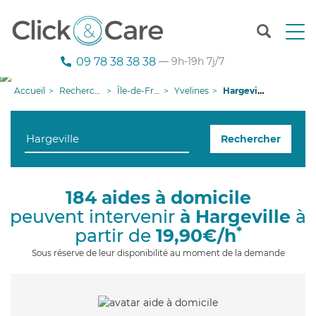
T
o
g
09 78 38 38 38
— 9h-19h 7j/7
g
l
Accueil
Recherche aide à domicile
Île-de-France
Yvelines
Hargeville
e
n
a
Rechercher
v
i
g
a
184 aides à domicile
t
peuvent intervenir
à Hargeville
à
i
o
*
partir de
19,90€/h
n
Sous réserve de leur disponibilité au moment de la demande