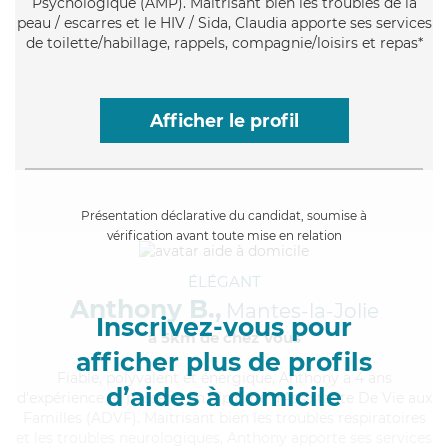
Psychologique (AMP). Maitrisant bien les troubles de la
peau / escarres et le HIV / Sida, Claudia apporte ses services
de toilette/habillage, rappels, compagnie/loisirs et repas*
Afficher le profil
Présentation déclarative du candidat, soumise à
vérification avant toute mise en relation
ÉLÉGANT
Anthony B.,
Mantes-la-Jolie
Inscrivez-vous pour
à 5km de chez Vous
afficher plus de profils
Fiable
, polyvalent et énergique, Anthony a 4 ans
d’aides à domicile
d'expérience et possède un diplôme d'Assistante De Vie aux
Familles (ADVF). Maitrisant bien les troubles respiratoires
et les troubles neurologiques, Anthony apporte ses services