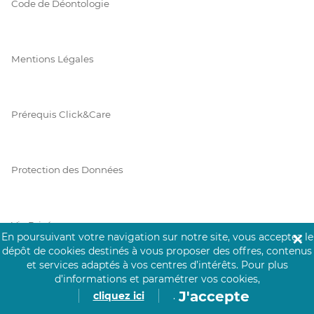
Code de Déontologie
Mentions Légales
Prérequis Click&Care
Protection des Données
Vie Privée
En poursuivant votre navigation sur notre site, vous acceptez le
✕
dépôt de cookies destinés à vous proposer des offres, contenus
et services adaptés à vos centres d’intérêts.
Pour plus
d’informations et paramétrer vos cookies,
PAIEMENT SÉCURISÉ
J'accepte
cliquez ici
.