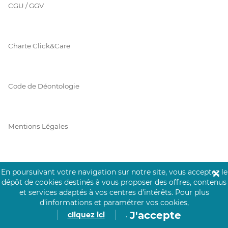
CGU / GGV
Charte Click&Care
Code de Déontologie
Mentions Légales
Prérequis Click&Care
En poursuivant votre navigation sur notre site, vous acceptez le
✕
dépôt de cookies destinés à vous proposer des offres, contenus
et services adaptés à vos centres d’intérêts.
Pour plus
d’informations et paramétrer vos cookies,
Protection des Données
J'accepte
cliquez ici
.