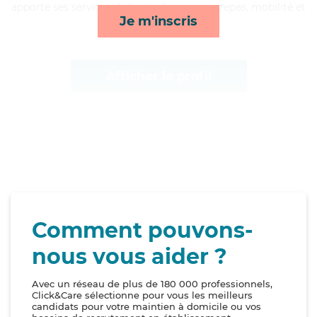
apporte ses services de lessive/repassage, repas, mobilité et
Je m'inscris
lever/coucher*
Afficher le profil
Comment pouvons-
nous vous aider ?
Avec un réseau de plus de 180 000 professionnels,
Click&Care sélectionne pour vous les meilleurs
candidats pour votre maintien à domicile ou vos