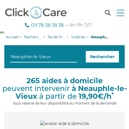
T
o
g
09 78 38 38 38
— 9h-19h 7j/7
g
l
Accueil
Recherche aide à domicile
Île-de-France
Yvelines
Neauphle-le-Vieux
e
n
a
Rechercher
v
i
g
a
265 aides à domicile
t
peuvent intervenir
à Neauphle-le-
i
o
*
Vieux
à partir de
19,90€/h
n
Sous réserve de leur disponibilité au moment de la demande