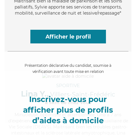
Maitrisant bien la maladie de parkinson et les soins
palliatifs, Sylvie apporte ses services de transports,
mobilité, surveillance de nuit et lessive/repassage*
Afficher le profil
Présentation déclarative du candidat, soumise à
vérification avant toute mise en relation
SPORTIVE
Lina Y.,
Villiers-Saint-Frédéric
Inscrivez-vous pour
à 5km de chez Vous
afficher plus de profils
Minutieuse
, optimiste et attentionnée, Lina a 7 ans
d’aides à domicile
d'expérience et possède un diplôme d'État d'Auxiliaire de
Vie Sociale (DEAVS). Maitrisant bien les troubles gastro-
intestinaux et la sclérose latérale amyotrophique, Lina