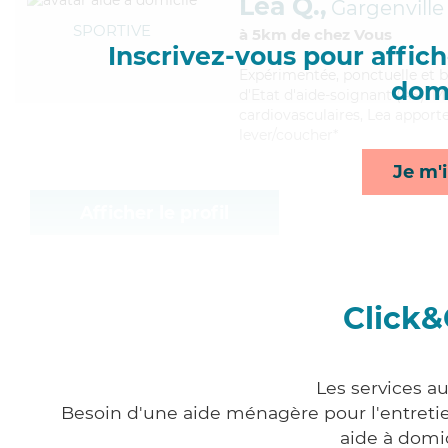
Lea Q.,
Gargenville
SPORTIVE
à 5km de chez Vous
Inscrivez-vous pour affiche
Expérimentée
, ponctuelle et 
domi
d'Etat d'aide-soignant (AS). M
cardiovasculaires, Lea apporte
lever/coucher*
Je m'i
Afficher le profil
Click&
Les services a
Besoin d'une aide ménagère pour l'entretien
aide à domi