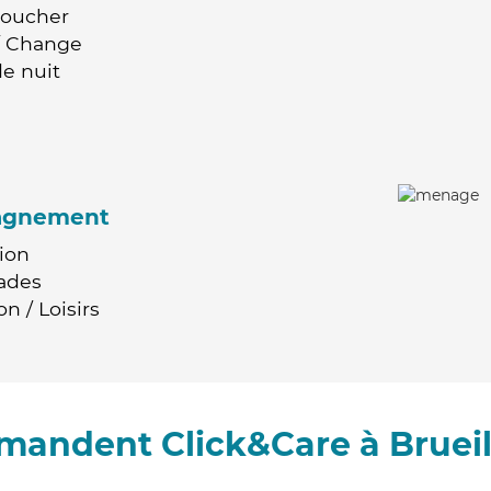
Coucher
 / Change
e nuit
agnement
ion
ades
n / Loisirs
mandent Click&Care à Bruei