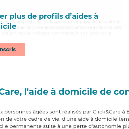
r plus de profils d’aides à
bienveillante, Lea a 9 ans d'expérience et possède un diplôme
cile
aitrisant bien la convalescence postopératoire et les troubles
 ses services de ménage, compagnie/loisirs, activités et
nscris
Care, l'aide à domicile de co
ux personnes âgées sont réalisés par Click&Care à B
 de votre cadre de vie, d'une aide à domicile tem
cile permanente suite à une perte d'autonomie pl