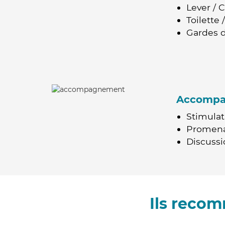
Lever / 
Toilette
Gardes d
Accomp
Stimulat
Promen
Discussio
Ils recom