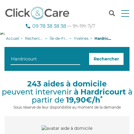
T
o
g
09 78 38 38 38
— 9h-19h 7j/7
g
l
Accueil
Recherche aide à domicile
Île-de-France
Yvelines
Hardricourt
e
n
a
Rechercher
v
i
g
a
243 aides à domicile
t
peuvent intervenir
à Hardricourt
à
i
o
*
partir de
19,90€/h
n
Sous réserve de leur disponibilité au moment de la demande