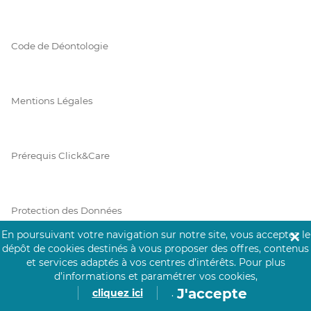
Code de Déontologie
Mentions Légales
Prérequis Click&Care
Protection des Données
En poursuivant votre navigation sur notre site, vous acceptez le
✕
dépôt de cookies destinés à vous proposer des offres, contenus
et services adaptés à vos centres d’intérêts.
Pour plus
Vie Privée
d’informations et paramétrer vos cookies,
J'accepte
cliquez ici
.