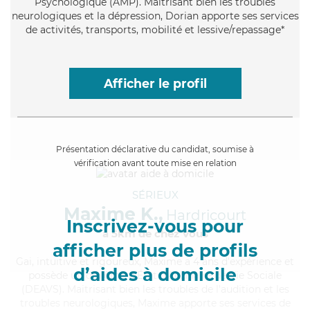
Psychologique (AMP). Maitrisant bien les troubles
neurologiques et la dépression, Dorian apporte ses services
de activités, transports, mobilité et lessive/repassage*
Afficher le profil
Présentation déclarative du candidat, soumise à
vérification avant toute mise en relation
SÉRIEUX
Maxime K.,
Hardricourt
Inscrivez-vous pour
à 5km de chez Vous
afficher plus de profils
Gai
, intuitive et rigoureux, Maxime a 4 ans d'expérience et
d’aides à domicile
possède un diplôme d'État d'Auxiliaire de Vie Sociale
(DEAVS). Maitrisant bien les troubles de l'audition et les
troubles neurologiques, Maxime apporte ses services de