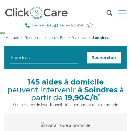
T
o
g
09 78 38 38 38
— 9h-19h 7j/7
g
l
Accueil
Recherche aide à domicile
Île-de-France
Yvelines
Soindres
e
n
a
Rechercher
v
i
g
a
145 aides à domicile
t
peuvent intervenir
à Soindres
à
i
o
*
partir de
19,90€/h
n
Sous réserve de leur disponibilité au moment de la demande