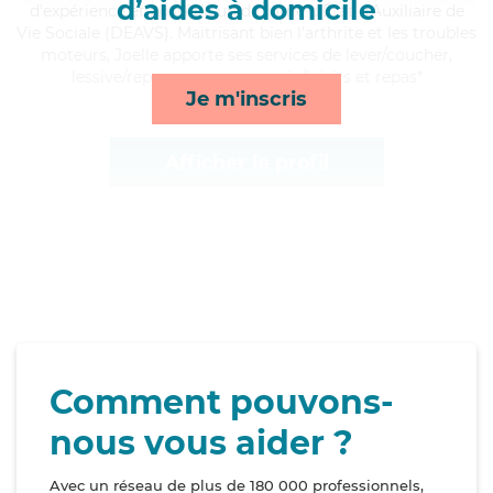
d’aides à domicile
d'expérience et possède un diplôme d'État d'Auxiliaire de
Vie Sociale (DEAVS). Maitrisant bien l'arthrite et les troubles
moteurs, Joelle apporte ses services de lever/coucher,
lessive/repassage, compagnie/loisirs et repas*
Je m'inscris
Afficher le profil
Comment pouvons-
nous vous aider ?
Avec un réseau de plus de 180 000 professionnels,