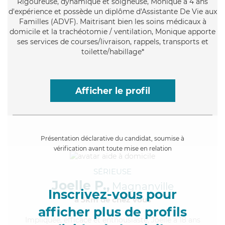
Rigoureuse
, dynamique et soigneuse, Monique a 4 ans
d'expérience et possède un diplôme d'Assistante De Vie aux
Familles (ADVF). Maitrisant bien les soins médicaux à
domicile et la trachéotomie / ventilation, Monique apporte
ses services de courses/livraison, rappels, transports et
toilette/habillage*
Afficher le profil
Présentation déclarative du candidat, soumise à
vérification avant toute mise en relation
SÉRIEUSE
Joelle P.,
Magnanville
Inscrivez-vous pour
à 5km de chez Vous
afficher plus de profils
Impliquée
, efficace et enthousiaste, Joelle a 18 ans