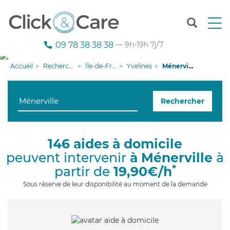
T
o
g
09 78 38 38 38
— 9h-19h 7j/7
g
l
Accueil
Recherche aide à domicile
Île-de-France
Yvelines
Ménerville
e
n
a
Rechercher
v
i
g
a
146 aides à domicile
t
peuvent intervenir
à Ménerville
à
i
o
*
partir de
19,90€/h
n
Sous réserve de leur disponibilité au moment de la demande