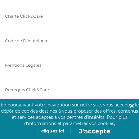
Charte Click&Care
Code de Déontologie
Mentions Légales
Prérequis Click&Care
En poursuivant votre navigation sur notre site, vous acceptez le
✕
dépôt de cookies destinés à vous proposer des offres, contenus
Protection des Données
et services adaptés à vos centres d’intérêts.
Pour plus
d’informations et paramétrer vos cookies,
J'accepte
cliquez ici
.
Vie Privée