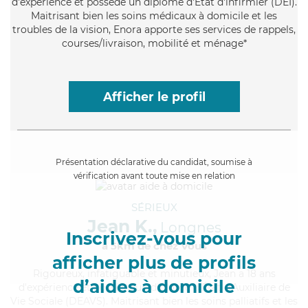
d'expérience et possède un diplôme d'Etat d'infirmier (DEI).
Maitrisant bien les soins médicaux à domicile et les
troubles de la vision, Enora apporte ses services de rappels,
courses/livraison, mobilité et ménage*
Afficher le profil
Présentation déclarative du candidat, soumise à
vérification avant toute mise en relation
SÉRIEUX
Jean K.,
Longnes
Inscrivez-vous pour
à 5km de chez Vous
afficher plus de profils
Rigoureux
, infatiguable et minutieux, Jean a 18 ans
d’aides à domicile
d'expérience et possède un diplôme d'État d'Auxiliaire de
Vie Sociale (DEAVS). Maitrisant bien les soins palliatifs et les