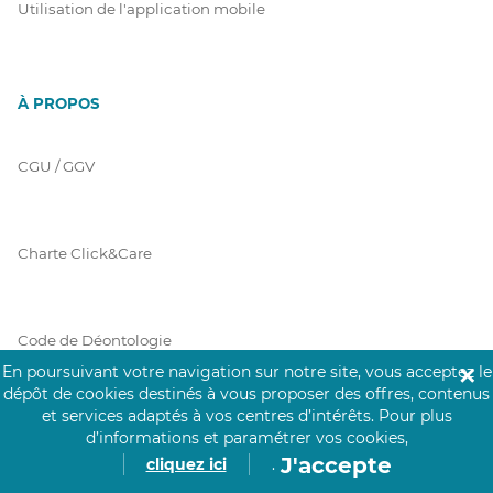
Utilisation de l'application mobile
À PROPOS
CGU / GGV
Charte Click&Care
Code de Déontologie
En poursuivant votre navigation sur notre site, vous acceptez le
✕
dépôt de cookies destinés à vous proposer des offres, contenus
et services adaptés à vos centres d’intérêts.
Pour plus
Mentions Légales
d’informations et paramétrer vos cookies,
J'accepte
cliquez ici
.