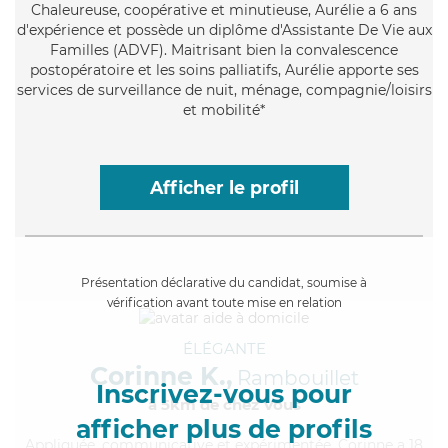
Chaleureuse
, coopérative et minutieuse, Aurélie a 6 ans
d'expérience et possède un diplôme d'Assistante De Vie aux
Familles (ADVF). Maitrisant bien la convalescence
postopératoire et les soins palliatifs, Aurélie apporte ses
services de surveillance de nuit, ménage, compagnie/loisirs
et mobilité*
Afficher le profil
Présentation déclarative du candidat, soumise à
vérification avant toute mise en relation
ÉLÉGANTE
Corinne K.,
Rambouillet
Inscrivez-vous pour
à 5km de chez Vous
afficher plus de profils
Appliquée
, communicative et expérimentée, Corinne a 18