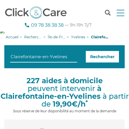
T
o
g
09 78 38 38 38
— 9h-19h 7j/7
g
l
Accueil
Recherche aide à domicile
Île-de-France
Yvelines
Clairefontaine-en-Yvelines
e
n
a
Rechercher
v
i
g
a
227 aides à domicile
t
peuvent intervenir
à
i
o
Clairefontaine-en-Yvelines
à partir
n
*
de
19,90€/h
Sous réserve de leur disponibilité au moment de la demande