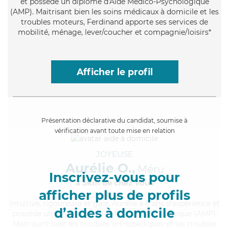
et possède un diplôme d'Aide Médico-Psychologique
(AMP). Maitrisant bien les soins médicaux à domicile et les
troubles moteurs, Ferdinand apporte ses services de
mobilité, ménage, lever/coucher et compagnie/loisirs*
Afficher le profil
Présentation déclarative du candidat, soumise à
vérification avant toute mise en relation
JOYEUSE
Aurélie O.,
Méru
Inscrivez-vous pour
à 5km de chez Vous
afficher plus de profils
Intuitive
, rigoureuse et gaie, Aurélie a 6 ans d'expérience et
d’aides à domicile
possède un diplôme d'Aide Médico-Psychologique (AMP).
Maitrisant bien les troubles orthopédiques et les troubles