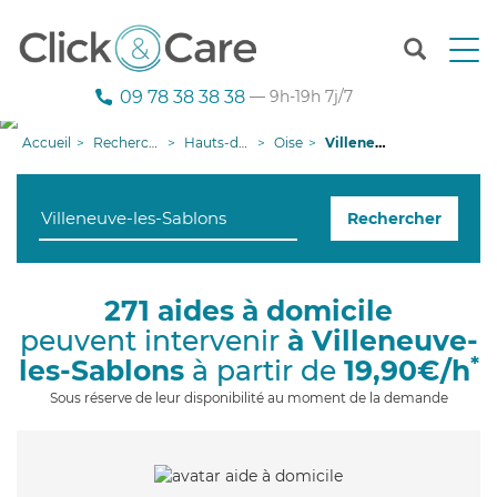
T
o
g
09 78 38 38 38
— 9h-19h 7j/7
g
l
Accueil
Recherche aide à domicile
Hauts-de-France
Oise
Villeneuve-les-Sablons
e
n
a
Rechercher
v
i
g
a
271 aides à domicile
t
peuvent intervenir
à Villeneuve-
i
o
*
les-Sablons
à partir de
19,90€/h
n
Sous réserve de leur disponibilité au moment de la demande