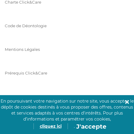
Charte Click&Care
Code de Déontologie
Mentions Légales
Prérequis Click&Care
Protection des Données
En poursuivant votre navigation sur notre site, vous acceptez le
✕
dépôt de cookies destinés à vous proposer des offres, contenus
et services adaptés à vos centres d’intérêts.
Pour plus
d’informations et paramétrer vos cookies,
Vie Privée
J'accepte
cliquez ici
.