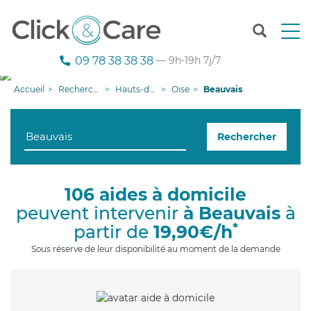
T
o
g
09 78 38 38 38
— 9h-19h 7j/7
g
l
Accueil
Recherche aide à domicile
Hauts-de-France
Oise
Beauvais
e
n
a
Rechercher
v
i
g
a
106 aides à domicile
t
peuvent intervenir
à Beauvais
à
i
o
*
partir de
19,90€/h
n
Sous réserve de leur disponibilité au moment de la demande