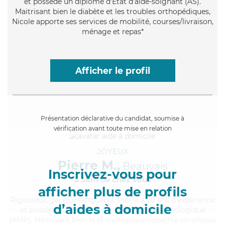
et possède un diplôme d'Etat d'aide-soignant (AS).
Maitrisant bien le diabète et les troubles orthopédiques,
Nicole apporte ses services de mobilité, courses/livraison,
ménage et repas*
Afficher le profil
Présentation déclarative du candidat, soumise à
vérification avant toute mise en relation
JOYEUX
Pierre M.,
Beauvais
Inscrivez-vous pour
à 5km de chez Vous
afficher plus de profils
Rigoureux
, gai et infatiguable, Pierre a 20 ans d'expérience
d’aides à domicile
et possède un diplôme d'Aide Médico-Psychologique
(AMP). Maitrisant bien la bronchopneumopathie chronique