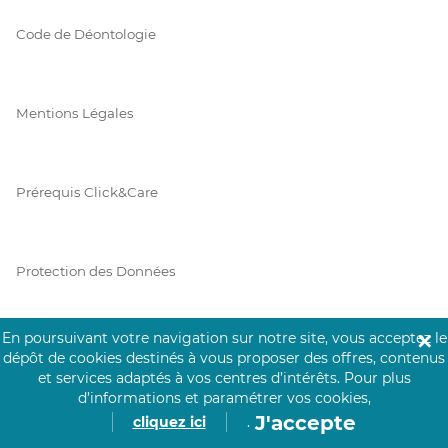
Code de Déontologie
Mentions Légales
Prérequis Click&Care
Protection des Données
En poursuivant votre navigation sur notre site, vous acceptez le
✕
Vie Privée
dépôt de cookies destinés à vous proposer des offres, contenus
et services adaptés à vos centres d’intérêts.
Pour plus
d’informations et paramétrer vos cookies,
J'accepte
cliquez ici
.
PAIEMENT SÉCURISÉ